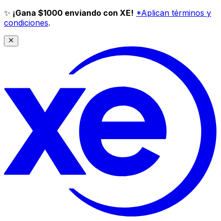
✨
¡Gana $1000 enviando con XE!
*Aplican términos y
condiciones
.