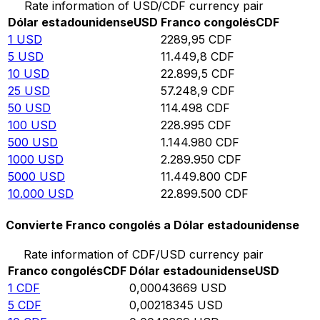
Rate information of USD/CDF currency pair
Dólar estadounidense
USD
Franco congolés
CDF
1
USD
2289,95
CDF
5
USD
11.449,8
CDF
10
USD
22.899,5
CDF
25
USD
57.248,9
CDF
50
USD
114.498
CDF
100
USD
228.995
CDF
500
USD
1.144.980
CDF
1000
USD
2.289.950
CDF
5000
USD
11.449.800
CDF
10.000
USD
22.899.500
CDF
Convierte Franco congolés a Dólar estadounidense
Rate information of CDF/USD currency pair
Franco congolés
CDF
Dólar estadounidense
USD
1
CDF
0,00043669
USD
5
CDF
0,00218345
USD