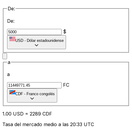
De:
De:
$
USD
-
Dólar estadounidense
a
a
FC
CDF
-
Franco congolés
1.00
USD
=
22
89
CDF
Tasa del mercado medio a las 20:33 UTC