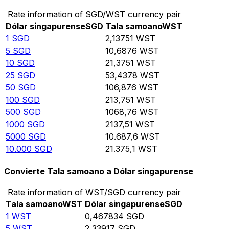
Rate information of SGD/WST currency pair
Dólar singapurense
SGD
Tala samoano
WST
1
SGD
2,13751
WST
5
SGD
10,6876
WST
10
SGD
21,3751
WST
25
SGD
53,4378
WST
50
SGD
106,876
WST
100
SGD
213,751
WST
500
SGD
1068,76
WST
1000
SGD
2137,51
WST
5000
SGD
10.687,6
WST
10.000
SGD
21.375,1
WST
Convierte Tala samoano a Dólar singapurense
Rate information of WST/SGD currency pair
Tala samoano
WST
Dólar singapurense
SGD
1
WST
0,467834
SGD
5
WST
2,33917
SGD