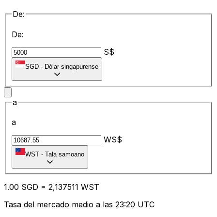
De:
De:
S$
SGD
-
Dólar singapurense
a
a
WS$
WST
-
Tala samoano
1.00
SGD
=
2,
137511
WST
Tasa del mercado medio a las 23:20 UTC