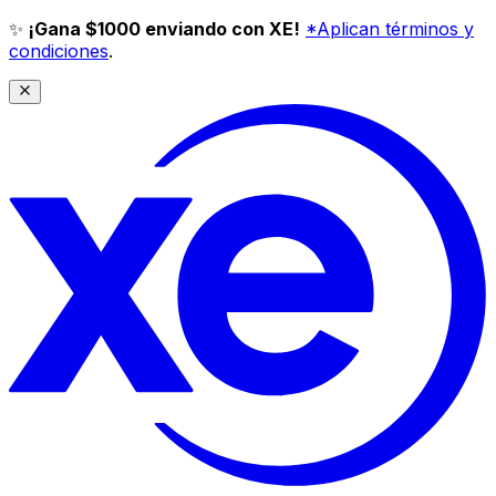
✨
¡Gana $1000 enviando con XE!
*Aplican términos y
condiciones
.