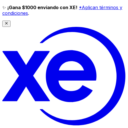
✨
¡Gana $1000 enviando con XE!
*Aplican términos y
condiciones
.