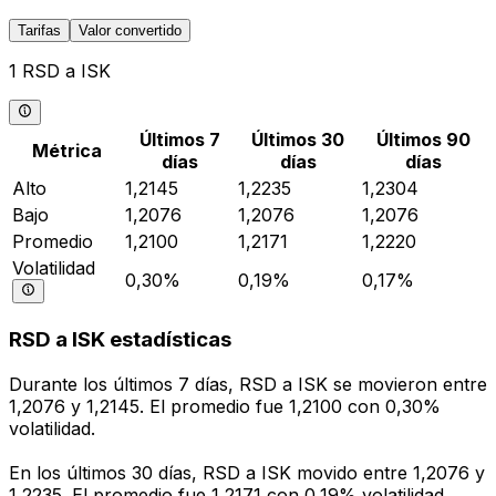
Tarifas
Valor convertido
1 RSD a ISK
Últimos 7
Últimos 30
Últimos 90
Métrica
días
días
días
Alto
1,2145
1,2235
1,2304
Bajo
1,2076
1,2076
1,2076
Promedio
1,2100
1,2171
1,2220
Volatilidad
0,30%
0,19%
0,17%
RSD a ISK estadísticas
Durante los últimos 7 días, RSD a ISK se movieron entre
1,2076 y 1,2145. El promedio fue 1,2100 con 0,30%
volatilidad.
En los últimos 30 días, RSD a ISK movido entre 1,2076 y
1,2235. El promedio fue 1,2171 con 0,19% volatilidad.