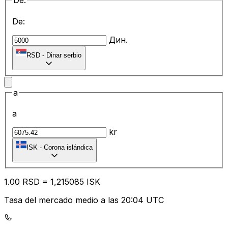
De:
De:
Дин.
RSD
-
Dinar serbio
a
a
kr
ISK
-
Corona islándica
1.00
RSD
=
1,
215085
ISK
Tasa del mercado medio a las 20:04 UTC