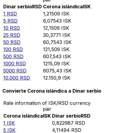
Dinar serbio
RSD
Corona islándica
ISK
1
RSD
1,21509
ISK
5
RSD
6,07543
ISK
10
RSD
12,1509
ISK
25
RSD
30,3771
ISK
50
RSD
60,7543
ISK
100
RSD
121,509
ISK
500
RSD
607,543
ISK
1000
RSD
1215,09
ISK
5000
RSD
6075,43
ISK
10.000
RSD
12.150,9
ISK
Convierte Corona islándica a Dinar serbio
Rate information of ISK/RSD currency
pair
Corona islándica
ISK
Dinar serbio
RSD
1
ISK
0,822987
RSD
5
ISK
4,11494
RSD