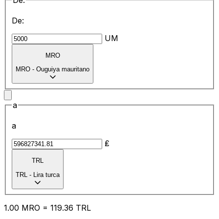
De:
De:
UM
MRO
MRO
-
Ouguiya mauritano
a
a
₤
TRL
TRL
-
Lira turca
1.00
MRO
=
119.36
TRL