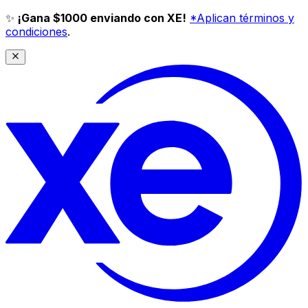
✨
¡Gana $1000 enviando con XE!
*Aplican términos y
condiciones
.