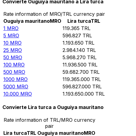
Convierte Ouguiya mauritano a Lira turca
Rate information of MRO/TRL currency pair
Ouguiya mauritano
MRO
Lira turca
TRL
1
MRO
119.365
TRL
5
MRO
596.827
TRL
10
MRO
1.193.650
TRL
25
MRO
2.984.140
TRL
50
MRO
5.968.270
TRL
100
MRO
11.936.500
TRL
500
MRO
59.682.700
TRL
1000
MRO
119.365.000
TRL
5000
MRO
596.827.000
TRL
10.000
MRO
1.193.650.000
TRL
Convierte Lira turca a Ouguiya mauritano
Rate information of TRL/MRO currency
pair
Lira turca
TRL
Ouguiya mauritano
MRO