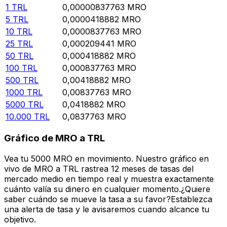
1
TRL
0,00000837763
MRO
5
TRL
0,0000418882
MRO
10
TRL
0,0000837763
MRO
25
TRL
0,000209441
MRO
50
TRL
0,000418882
MRO
100
TRL
0,000837763
MRO
500
TRL
0,00418882
MRO
1000
TRL
0,00837763
MRO
5000
TRL
0,0418882
MRO
10.000
TRL
0,0837763
MRO
Gráfico de MRO a TRL
Vea tu 5000 MRO en movimiento. Nuestro gráfico en
vivo de MRO a TRL rastrea 12 meses de tasas del
mercado medio en tiempo real y muestra exactamente
cuánto valía su dinero en cualquier momento.¿Quiere
saber cuándo se mueve la tasa a su favor?Establezca
una alerta de tasa y le avisaremos cuando alcance tu
objetivo.