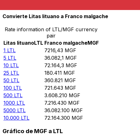
10.000
MGF
1,38573
LTL
Convierte Litas lituano a Franco malgache
Rate information of LTL/MGF currency
pair
Litas lituano
LTL
Franco malgache
MGF
1
LTL
7216,43
MGF
5
LTL
36.082,1
MGF
10
LTL
72.164,3
MGF
25
LTL
180.411
MGF
50
LTL
360.821
MGF
100
LTL
721.643
MGF
500
LTL
3.608.210
MGF
1000
LTL
7.216.430
MGF
5000
LTL
36.082.100
MGF
10.000
LTL
72.164.300
MGF
Gráfico de MGF a LTL