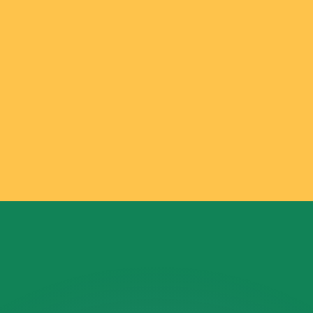
 tasas de los competidores.
r. Esto solo tiene fines informativos. No recibirás esta t