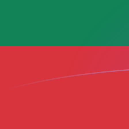
tipos de cambio de MGF a LTL hoy
Convierte Franco malgache a Litas lituano
Rate information of MGF/LTL currency
pair
Franco malgache
MGF
Litas lituano
LTL
1
MGF
0,000138573
LTL
5
MGF
0,000692864
LTL
10
MGF
0,00138573
LTL
25
MGF
0,00346432
LTL
50
MGF
0,00692864
LTL
100
MGF
0,0138573
LTL
500
MGF
0,0692864
LTL
1000
MGF
0,138573
LTL
5000
MGF
0,692864
LTL