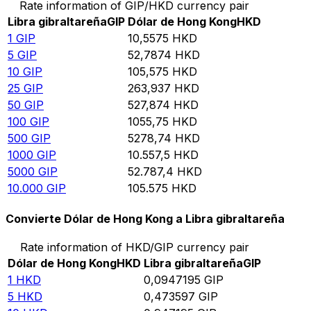
Rate information of GIP/HKD currency pair
Libra gibraltareña
GIP
Dólar de Hong Kong
HKD
1
GIP
10,5575
HKD
5
GIP
52,7874
HKD
10
GIP
105,575
HKD
25
GIP
263,937
HKD
50
GIP
527,874
HKD
100
GIP
1055,75
HKD
500
GIP
5278,74
HKD
1000
GIP
10.557,5
HKD
5000
GIP
52.787,4
HKD
10.000
GIP
105.575
HKD
Convierte Dólar de Hong Kong a Libra gibraltareña
Rate information of HKD/GIP currency pair
Dólar de Hong Kong
HKD
Libra gibraltareña
GIP
1
HKD
0,0947195
GIP
5
HKD
0,473597
GIP