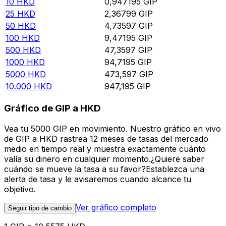
10
HKD
0,947195
GIP
25
HKD
2,36799
GIP
50
HKD
4,73597
GIP
100
HKD
9,47195
GIP
500
HKD
47,3597
GIP
1000
HKD
94,7195
GIP
5000
HKD
473,597
GIP
10.000
HKD
947,195
GIP
Gráfico de GIP a HKD
Vea tu 5000 GIP en movimiento. Nuestro gráfico en vivo
de GIP a HKD rastrea 12 meses de tasas del mercado
medio en tiempo real y muestra exactamente cuánto
valía su dinero en cualquier momento.¿Quiere saber
cuándo se mueve la tasa a su favor?Establezca una
alerta de tasa y le avisaremos cuando alcance tu
objetivo.
Ver gráfico completo
Seguir tipo de cambio