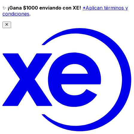
✨
¡Gana $1000 enviando con XE!
*Aplican términos y
condiciones
.