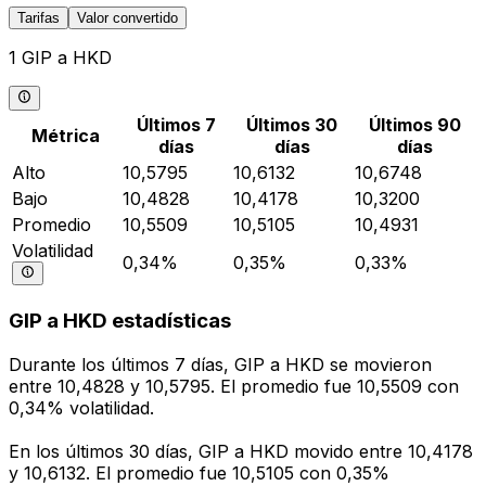
Tarifas
Valor convertido
1 GIP a HKD
Últimos 7
Últimos 30
Últimos 90
Métrica
días
días
días
Alto
10,5795
10,6132
10,6748
Bajo
10,4828
10,4178
10,3200
Promedio
10,5509
10,5105
10,4931
Volatilidad
0,34%
0,35%
0,33%
GIP a HKD estadísticas
Durante los últimos 7 días, GIP a HKD se movieron
entre 10,4828 y 10,5795. El promedio fue 10,5509 con
0,34% volatilidad.
En los últimos 30 días, GIP a HKD movido entre 10,4178
y 10,6132. El promedio fue 10,5105 con 0,35%