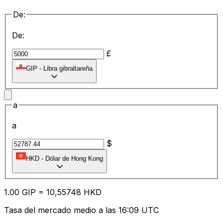
De:
De:
£
GIP
-
Libra gibraltareña
a
a
$
HKD
-
Dólar de Hong Kong
1.00
GIP
=
10
,55748
HKD
Tasa del mercado medio a las 16:09 UTC