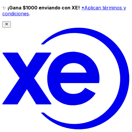
✨
¡Gana $1000 enviando con XE!
*Aplican términos y
condiciones
.