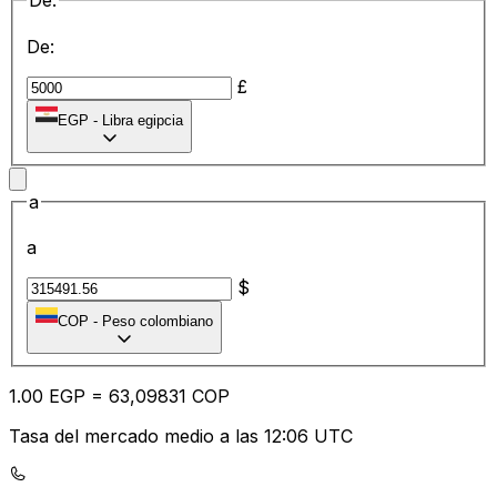
De:
De:
£
EGP
-
Libra egipcia
a
a
$
COP
-
Peso colombiano
1.00
EGP
=
63
,09831
COP
Tasa del mercado medio a las 12:06 UTC