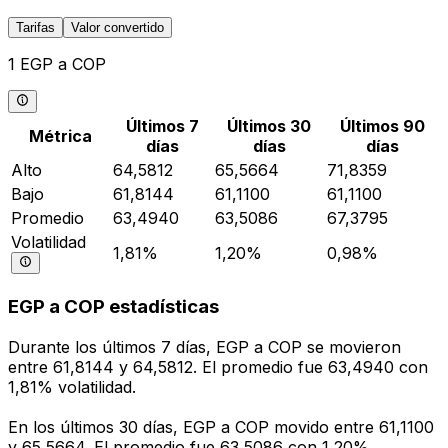
Tarifas
Valor convertido
1 EGP a COP
Últimos 7
Últimos 30
Últimos 90
Métrica
días
días
días
Alto
64,5812
65,5664
71,8359
Bajo
61,8144
61,1100
61,1100
Promedio
63,4940
63,5086
67,3795
Volatilidad
1,81%
1,20%
0,98%
EGP a COP estadísticas
Durante los últimos 7 días, EGP a COP se movieron
entre 61,8144 y 64,5812. El promedio fue 63,4940 con
1,81% volatilidad.
En los últimos 30 días, EGP a COP movido entre 61,1100
y 65,5664. El promedio fue 63,5086 con 1,20%