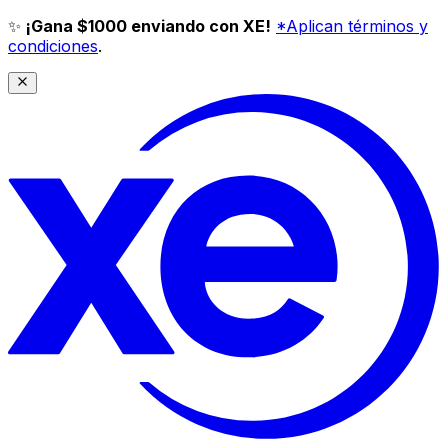
✨
¡Gana $1000 enviando con XE!
*Aplican términos y
condiciones
.