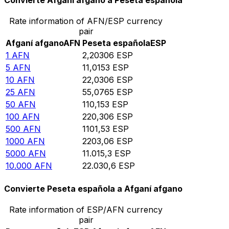
Convierte Afganí afgano a Peseta española
Rate information of AFN/ESP currency
pair
Afganí afgano
AFN
Peseta española
ESP
1
AFN
2,20306
ESP
5
AFN
11,0153
ESP
10
AFN
22,0306
ESP
25
AFN
55,0765
ESP
50
AFN
110,153
ESP
100
AFN
220,306
ESP
500
AFN
1101,53
ESP
1000
AFN
2203,06
ESP
5000
AFN
11.015,3
ESP
10.000
AFN
22.030,6
ESP
Convierte Peseta española a Afganí afgano
Rate information of ESP/AFN currency
pair