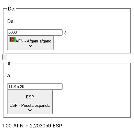
De:
De:
؋
AFN
-
Afganí afgano
a
a
ESP
ESP
-
Peseta española
1.00
AFN
=
2,
203059
ESP