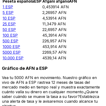
Peseta española
ESP
Afganí afgano
AFN
1
ESP
0,453914
AFN
5
ESP
2,26957
AFN
10
ESP
4,53914
AFN
25
ESP
11,3479
AFN
50
ESP
22,6957
AFN
100
ESP
45,3914
AFN
500
ESP
226,957
AFN
1000
ESP
453,914
AFN
5000
ESP
2269,57
AFN
10.000
ESP
4539,14
AFN
Gráfico de AFN a ESP
Vea tu 5000 AFN en movimiento. Nuestro gráfico en
vivo de AFN a ESP rastrea 12 meses de tasas del
mercado medio en tiempo real y muestra exactamente
cuánto valía su dinero en cualquier momento.¿Quiere
saber cuándo se mueve la tasa a su favor?Establezca
una alerta de tasa y le avisaremos cuando alcance tu