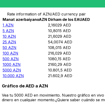
Convierte Manat azerbaiyano a Dírham de los EAU
Rate information of AZN/AED currency pair
Manat azerbaiyano
AZN
Dírham de los EAU
AED
1
AZN
2,16029
AED
5
AZN
10,8015
AED
10
AZN
21,6029
AED
25
AZN
54,0074
AED
50
AZN
108,015
AED
100
AZN
216,029
AED
500
AZN
1080,15
AED
1000
AZN
2160,29
AED
5000
AZN
10.801,5
AED
10.000
AZN
21.602,9
AED
Gráfico de AED a AZN
Vea tu 5000 AED en movimiento. Nuestro gráfico en vivo
dinero en cualquier momento.¿Quiere saber cuándo se mue