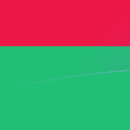
tipos de cambio de AED a AZN hoy
Convierte Dírham de los EAU a Manat azerbaiyano
Rate information of AED/AZN currency pair
Dírham de los EAU
AED
Manat azerbaiyano
AZN
1
AED
0,4629
AZN
5
AED
2,3145
AZN
10
AED
4,629
AZN
25
AED
11,5725
AZN
50
AED
23,145
AZN
100
AED
46,29
AZN
500
AED
231,45
AZN
1000
AED
462,9
AZN
5000
AED
2314,5
AZN
10.000
AED
4629
AZN