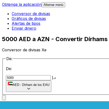
Obtenga la aplicación
Alternar menú
Conversor de divisas
Gráficos de divisas
Alertas de tipos
Enviar dinero
5000 AED a AZN - Convertir Dírhams
Conversor de divisas Xe
De:
De:
د.إ
AED
-
Dírham de los EAU
a