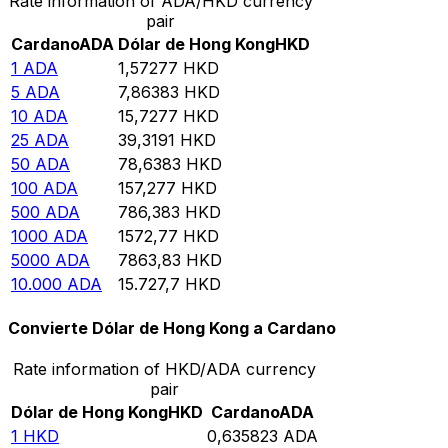
Rate information of ADA/HKD currency
pair
Cardano
ADA
Dólar de Hong Kong
HKD
1
ADA
1,57277
HKD
5
ADA
7,86383
HKD
10
ADA
15,7277
HKD
25
ADA
39,3191
HKD
50
ADA
78,6383
HKD
100
ADA
157,277
HKD
500
ADA
786,383
HKD
1000
ADA
1572,77
HKD
5000
ADA
7863,83
HKD
10.000
ADA
15.727,7
HKD
Convierte Dólar de Hong Kong a Cardano
Rate information of HKD/ADA currency
pair
Dólar de Hong Kong
HKD
Cardano
ADA
1
HKD
0,635823
ADA