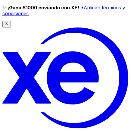
✨
¡Gana $1000 enviando con XE!
*Aplican términos y
condiciones
.