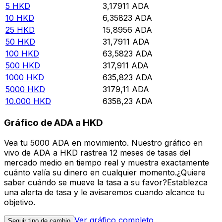
5
HKD
3,17911
ADA
10
HKD
6,35823
ADA
25
HKD
15,8956
ADA
50
HKD
31,7911
ADA
100
HKD
63,5823
ADA
500
HKD
317,911
ADA
1000
HKD
635,823
ADA
5000
HKD
3179,11
ADA
10.000
HKD
6358,23
ADA
Gráfico de ADA a HKD
Vea tu 5000 ADA en movimiento. Nuestro gráfico en
vivo de ADA a HKD rastrea 12 meses de tasas del
mercado medio en tiempo real y muestra exactamente
cuánto valía su dinero en cualquier momento.¿Quiere
saber cuándo se mueve la tasa a su favor?Establezca
una alerta de tasa y le avisaremos cuando alcance tu
objetivo.
Ver gráfico completo
Seguir tipo de cambio