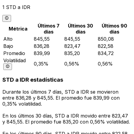
1 STD a IDR
Últimos 7
Últimos 30
Últimos 90
Métrica
días
días
días
Alto
845,55
845,55
850,08
Bajo
836,28
823,47
822,58
Promedio
839,99
835,20
834,72
Volatilidad
0,35%
0,56%
0,56%
STD a IDR estadísticas
Durante los últimos 7 días, STD a IDR se movieron
entre 836,28 y 845,55. El promedio fue 839,99 con
0,35% volatilidad.
En los últimos 30 días, STD a IDR movido entre 823,47
y 845,55. El promedio fue 835,20 con 0,56% volatilidad.
En los últimos 90 días, STD a IDR movido entre 822,58