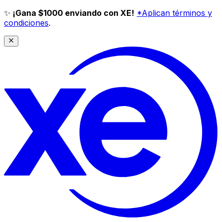
✨
¡Gana $1000 enviando con XE!
*Aplican términos y
condiciones
.