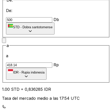
De:
De:
Db
STD
-
Dobra santotomense
a
a
Rp
IDR
-
Rupia indonesia
1.00
STD
=
0,
836285
IDR
Tasa del mercado medio a las 17:54 UTC