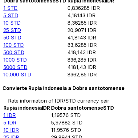
Dobra santotomense
STD
Rupia indonesia
IDR
1
STD
0,836285
IDR
5
STD
4,18143
IDR
10
STD
8,36285
IDR
25
STD
20,9071
IDR
50
STD
41,8143
IDR
100
STD
83,6285
IDR
500
STD
418,143
IDR
1000
STD
836,285
IDR
5000
STD
4181,43
IDR
10.000
STD
8362,85
IDR
Convierte Rupia indonesia a Dobra santotomense
Rate information of IDR/STD currency pair
Rupia indonesia
IDR
Dobra santotomense
STD
1
IDR
1,19576
STD
5
IDR
5,97882
STD
10
IDR
11,9576
STD
25
IDR
29,8941
STD