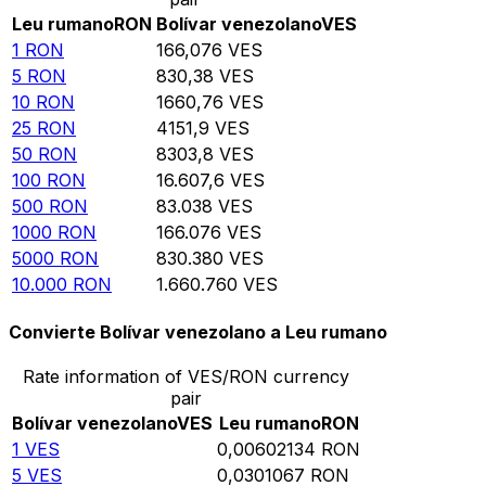
Leu rumano
RON
Bolívar venezolano
VES
1
RON
166,076
VES
5
RON
830,38
VES
10
RON
1660,76
VES
25
RON
4151,9
VES
50
RON
8303,8
VES
100
RON
16.607,6
VES
500
RON
83.038
VES
1000
RON
166.076
VES
5000
RON
830.380
VES
10.000
RON
1.660.760
VES
Convierte Bolívar venezolano a Leu rumano
Rate information of VES/RON currency
pair
Bolívar venezolano
VES
Leu rumano
RON
1
VES
0,00602134
RON
5
VES
0,0301067
RON