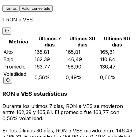
Tarifas
Valor convertido
1 RON a VES
Últimos 7
Últimos 30
Últimos 90
Métrica
días
días
días
Alto
165,81
165,81
165,81
Bajo
162,39
146,49
110,84
Promedio
163,77
158,90
136,47
Volatilidad
0,56%
0,49%
0,66%
RON a VES estadísticas
Durante los últimos 7 días, RON a VES se movieron
entre 162,39 y 165,81. El promedio fue 163,77 con
0,56% volatilidad.
En los últimos 30 días, RON a VES movido entre 146,49
y 165,81. El promedio fue 158,90 con 0,49% volatilidad.