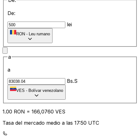
De:
De:
lei
RON
-
Leu rumano
a
a
Bs.S
VES
-
Bolívar venezolano
1.00
RON
=
16
6,0760
VES
Tasa del mercado medio a las 17:50 UTC