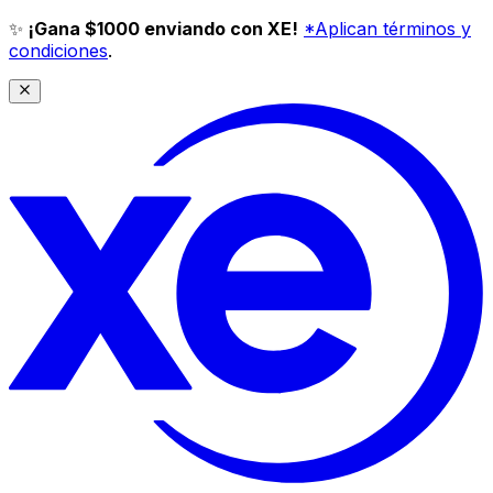
✨
¡Gana $1000 enviando con XE!
*Aplican términos y
condiciones
.