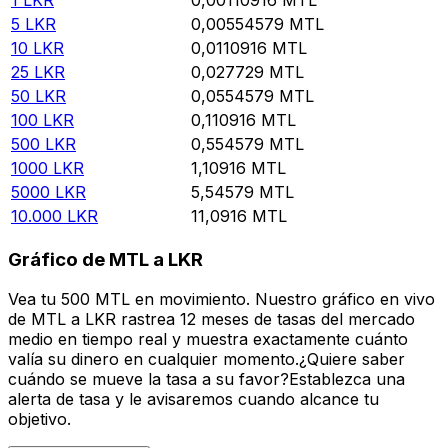
5
LKR
0,00554579
MTL
10
LKR
0,0110916
MTL
25
LKR
0,027729
MTL
50
LKR
0,0554579
MTL
100
LKR
0,110916
MTL
500
LKR
0,554579
MTL
1000
LKR
1,10916
MTL
5000
LKR
5,54579
MTL
10.000
LKR
11,0916
MTL
Gráfico de MTL a LKR
Vea tu 500 MTL en movimiento. Nuestro gráfico en vivo
de MTL a LKR rastrea 12 meses de tasas del mercado
medio en tiempo real y muestra exactamente cuánto
valía su dinero en cualquier momento.¿Quiere saber
cuándo se mueve la tasa a su favor?Establezca una
alerta de tasa y le avisaremos cuando alcance tu
objetivo.