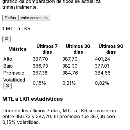
gráfico de comparación de tipos se actualiza
trimestralmente.
Tarifas
Valor convertido
1 MTL a LKR
Últimos 7
Últimos 30
Últimos 90
Métrica
días
días
días
Alto
387,70
387,70
401,24
Bajo
386,73
382,30
377,01
Promedio
387,38
384,76
384,66
Volatilidad
0,15%
0,21%
0,82%
MTL a LKR estadísticas
Durante los últimos 7 días, MTL a LKR se movieron
entre 386,73 y 387,70. El promedio fue 387,38 con
0,15% volatilidad.