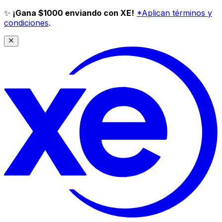
✨
¡Gana $1000 enviando con XE!
*Aplican términos y
condiciones
.