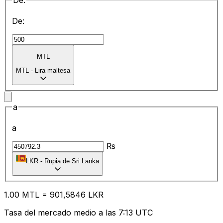
De:
De:
MTL
MTL
-
Lira maltesa
a
a
₨
LKR
-
Rupia de Sri Lanka
1.00
MTL
=
90
1,5846
LKR
Tasa del mercado medio a las 7:13 UTC