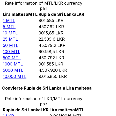
Rate information of MTL/LKR currency
pair
Lira maltesa
MTL
Rupia de Sri Lanka
LKR
1
MTL
901,585
LKR
5
MTL
4507,92
LKR
10
MTL
9015,85
LKR
25
MTL
22.539,6
LKR
50
MTL
45.079,2
LKR
100
MTL
90.158,5
LKR
500
MTL
450.792
LKR
1000
MTL
901.585
LKR
5000
MTL
4.507.920
LKR
10.000
MTL
9.015.850
LKR
Convierte Rupia de Sri Lanka a Lira maltesa
Rate information of LKR/MTL currency
pair
Rupia de Sri Lanka
LKR
Lira maltesa
MTL
1
LKR
0,00110916
MTL