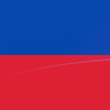
tipos de cambio de JOD a COP hoy
Convierte Dinar de Jordania a Peso colombiano
Rate information of JOD/COP currency pair
Dinar de Jordania
JOD
Peso colombiano
COP
1
JOD
4451,34
COP
5
JOD
22.256,7
COP
10
JOD
44.513,4
COP
25
JOD
111.283
COP
50
JOD
222.567
COP
100
JOD
445.134
COP
500
JOD
2.225.670
COP
1000
JOD
4.451.340
COP
5000
JOD
22.256.700
COP
10.000
JOD
44.513.400
COP
Convierte Peso colombiano a Dinar de Jordania