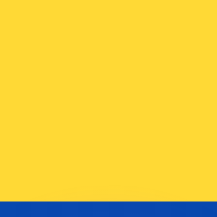
 tasas de los competidores.
r. Esto solo tiene fines informativos. No recibirás esta t