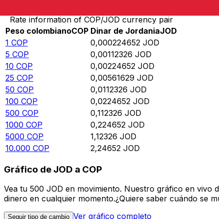
Rate information of COP/JOD currency pair
Peso colombiano
COP
Dinar de Jordania
JOD
1
COP
0,000224652
JOD
5
COP
0,00112326
JOD
10
COP
0,00224652
JOD
25
COP
0,00561629
JOD
50
COP
0,0112326
JOD
100
COP
0,0224652
JOD
500
COP
0,112326
JOD
1000
COP
0,224652
JOD
5000
COP
1,12326
JOD
10.000
COP
2,24652
JOD
Gráfico de JOD a COP
Vea tu 500 JOD en movimiento. Nuestro gráfico en vivo 
dinero en cualquier momento.¿Quiere saber cuándo se mue
Ver gráfico completo
Seguir tipo de cambio