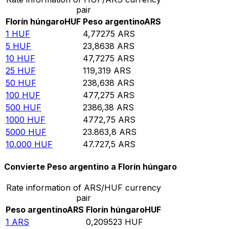
pair
Florín húngaro
HUF
Peso argentino
ARS
1
HUF
4,77275
ARS
5
HUF
23,8638
ARS
10
HUF
47,7275
ARS
25
HUF
119,319
ARS
50
HUF
238,638
ARS
100
HUF
477,275
ARS
500
HUF
2386,38
ARS
1000
HUF
4772,75
ARS
5000
HUF
23.863,8
ARS
10.000
HUF
47.727,5
ARS
Convierte Peso argentino a Florín húngaro
Rate information of ARS/HUF currency
pair
Peso argentino
ARS
Florín húngaro
HUF
1
ARS
0,209523
HUF