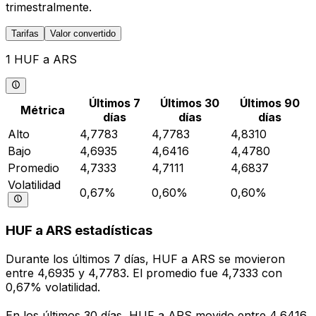
trimestralmente.
Tarifas
Valor convertido
1 HUF a ARS
Últimos 7
Últimos 30
Últimos 90
Métrica
días
días
días
Alto
4,7783
4,7783
4,8310
Bajo
4,6935
4,6416
4,4780
Promedio
4,7333
4,7111
4,6837
Volatilidad
0,67%
0,60%
0,60%
HUF a ARS estadísticas
Durante los últimos 7 días, HUF a ARS se movieron
entre 4,6935 y 4,7783. El promedio fue 4,7333 con
0,67% volatilidad.
En los últimos 30 días, HUF a ARS movido entre 4,6416