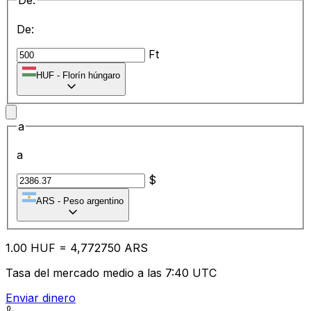
De:
De:
Ft
HUF
-
Florín húngaro
a
a
$
ARS
-
Peso argentino
1.00
HUF
=
4,
772750
ARS
Tasa del mercado medio a las 7:40 UTC
Enviar dinero