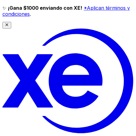
✨
¡Gana $1000 enviando con XE!
*Aplican términos y
condiciones
.