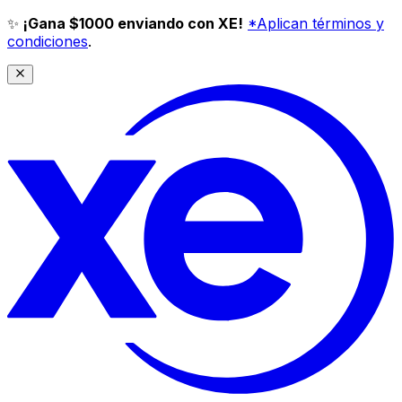
✨
¡Gana $1000 enviando con XE!
*Aplican términos y
condiciones
.