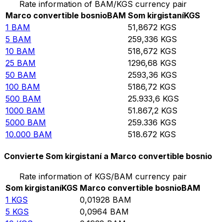
Rate information of BAM/KGS currency pair
Marco convertible bosnio
BAM
Som kirgistaní
KGS
1
BAM
51,8672
KGS
5
BAM
259,336
KGS
10
BAM
518,672
KGS
25
BAM
1296,68
KGS
50
BAM
2593,36
KGS
100
BAM
5186,72
KGS
500
BAM
25.933,6
KGS
1000
BAM
51.867,2
KGS
5000
BAM
259.336
KGS
10.000
BAM
518.672
KGS
Convierte Som kirgistaní a Marco convertible bosnio
Rate information of KGS/BAM currency pair
Som kirgistaní
KGS
Marco convertible bosnio
BAM
1
KGS
0,01928
BAM
5
KGS
0,0964
BAM