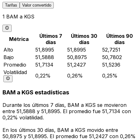
Tarifas
Valor convertido
1 BAM a KGS
Últimos 7
Últimos 30
Últimos 90
Métrica
días
días
días
Alto
51,8995
51,8995
52,7251
Bajo
51,5888
50,8975
50,7802
Promedio
51,7134
51,2427
51,5236
Volatilidad
0,22%
0,26%
0,25%
BAM a KGS estadísticas
Durante los últimos 7 días, BAM a KGS se movieron
entre 51,5888 y 51,8995. El promedio fue 51,7134 con
0,22% volatilidad.
En los últimos 30 días, BAM a KGS movido entre
50,8975 y 51,8995. El promedio fue 51,2427 con 0,26%