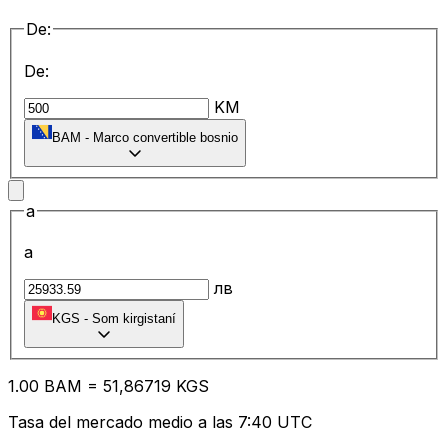
De:
De:
KM
BAM
-
Marco convertible bosnio
a
a
лв
KGS
-
Som kirgistaní
1.00
BAM
=
51
,86719
KGS
Tasa del mercado medio a las 7:40 UTC