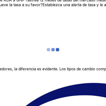
de ADA a GNF rastrea 12 meses de tasas del mercado medio
ve la tasa a su favor?Establezca una alerta de tasa y le 
res, la diferencia es evidente. Los tipos de cambio compe