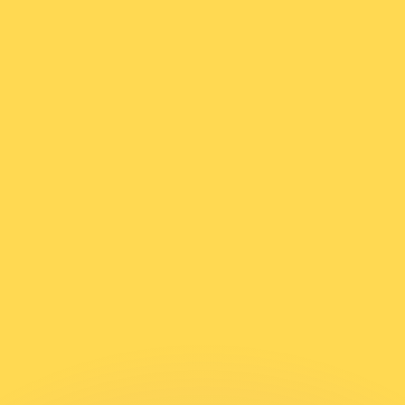
 tasas de los competidores.
r. Esto solo tiene fines informativos. No recibirás esta t