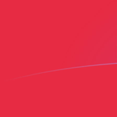
tipos de cambio de ADA a GNF hoy
Convierte Cardano a Franco de Guinea
Rate information of ADA/GNF
currency pair
Cardano
ADA
Franco de Guinea
GNF
1
ADA
1751,11
GNF
5
ADA
8755,54
GNF
10
ADA
17.511,1
GNF
25
ADA
43.777,7
GNF
50
ADA
87.555,4
GNF
100
ADA
175.111
GNF
500
ADA
875.554
GNF
1000
ADA
1.751.110
GNF
5000
ADA
8.755.540
GNF
10.000
ADA
17.511.100
GNF