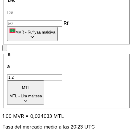
De:
De:
Rf
MVR
-
Rufiyaa maldiva
a
a
MTL
MTL
-
Lira maltesa
1.00
MVR
=
0,
024033
MTL
Tasa del mercado medio a las 20:23 UTC