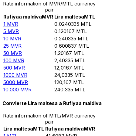
Rate information of MVR/MTL currency
pair
Rufiyaa maldiva
MVR
Lira maltesa
MTL
1
MVR
0,0240335
MTL
5
MVR
0,120167
MTL
10
MVR
0,240335
MTL
25
MVR
0,600837
MTL
50
MVR
1,20167
MTL
100
MVR
2,40335
MTL
500
MVR
12,0167
MTL
1000
MVR
24,0335
MTL
5000
MVR
120,167
MTL
10.000
MVR
240,335
MTL
Convierte Lira maltesa a Rufiyaa maldiva
Rate information of MTL/MVR currency
pair
Lira maltesa
MTL
Rufiyaa maldiva
MVR
1
MTL
41,6087
MVR