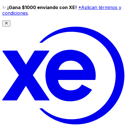
✨
¡Gana $1000 enviando con XE!
*Aplican términos y
condiciones
.