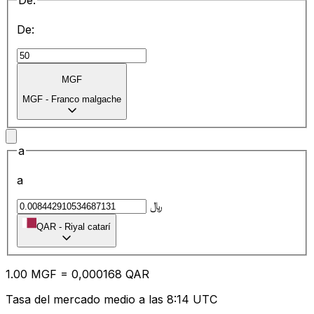
De:
De:
MGF
MGF
-
Franco malgache
a
a
﷼
QAR
-
Riyal catarí
1.00
MGF
=
0,
000168
QAR
Tasa del mercado medio a las 8:14 UTC