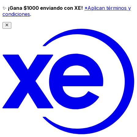
✨
¡Gana $1000 enviando con XE!
*Aplican términos y
condiciones
.