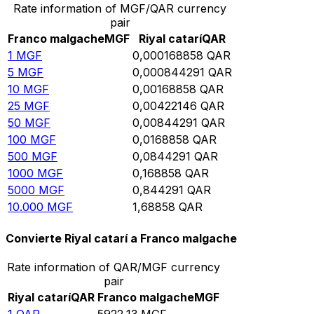
Rate information of MGF/QAR currency
pair
Franco malgache
MGF
Riyal catarí
QAR
1
MGF
0,000168858
QAR
5
MGF
0,000844291
QAR
10
MGF
0,00168858
QAR
25
MGF
0,00422146
QAR
50
MGF
0,00844291
QAR
100
MGF
0,0168858
QAR
500
MGF
0,0844291
QAR
1000
MGF
0,168858
QAR
5000
MGF
0,844291
QAR
10.000
MGF
1,68858
QAR
Convierte Riyal catarí a Franco malgache
Rate information of QAR/MGF currency
pair
Riyal catarí
QAR
Franco malgache
MGF
1
QAR
5922,13
MGF