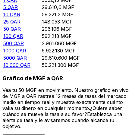
5
QAR
29.610,6
MGF
10
QAR
59.221,3
MGF
25
QAR
148.053
MGF
50
QAR
296.106
MGF
100
QAR
592.213
MGF
500
QAR
2.961.060
MGF
1000
QAR
5.922.130
MGF
5000
QAR
29.610.600
MGF
10.000
QAR
59.221.300
MGF
Gráfico de MGF a QAR
Vea tu 50 MGF en movimiento. Nuestro gráfico en vivo
de MGF a QAR rastrea 12 meses de tasas del mercado
medio en tiempo real y muestra exactamente cuánto
valía su dinero en cualquier momento.¿Quiere saber
cuándo se mueve la tasa a su favor?Establezca una
alerta de tasa y le avisaremos cuando alcance tu
objetivo.