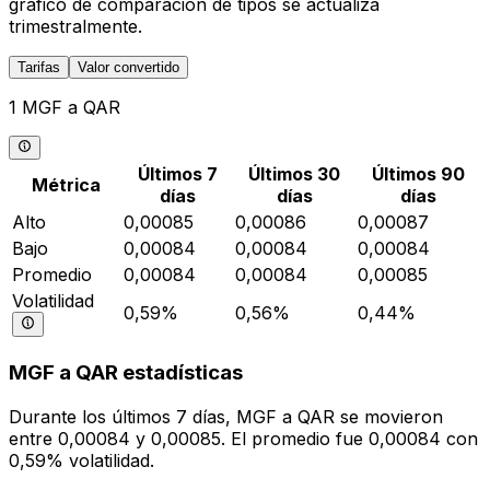
gráfico de comparación de tipos se actualiza
trimestralmente.
Tarifas
Valor convertido
1 MGF a QAR
Últimos 7
Últimos 30
Últimos 90
Métrica
días
días
días
Alto
0,00085
0,00086
0,00087
Bajo
0,00084
0,00084
0,00084
Promedio
0,00084
0,00084
0,00085
Volatilidad
0,59%
0,56%
0,44%
MGF a QAR estadísticas
Durante los últimos 7 días, MGF a QAR se movieron
entre 0,00084 y 0,00085. El promedio fue 0,00084 con
0,59% volatilidad.