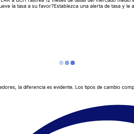
 LAK a BCH rastrea 12 meses de tasas del mercado medio e
ve la tasa a su favor?Establezca una alerta de tasa y le 
res, la diferencia es evidente. Los tipos de cambio compe