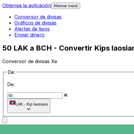
Obtenga la aplicación
Alternar menú
Conversor de divisas
Gráficos de divisas
Alertas de tipos
Enviar dinero
50 LAK a BCH - Convertir Kips laosia
Conversor de divisas Xe
De:
De:
₭
LAK
-
Kip laosiano
a