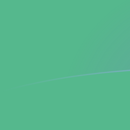
tipos de cambio de LAK a BCH hoy
Convierte Kip laosiano a Bitcoin Cash
Rate information of LAK/BCH currency
pair
Kip laosiano
LAK
Bitcoin Cash
BCH
1
LAK
0,000000207589
BCH
5
LAK
0,00000103794
BCH
10
LAK
0,00000207589
BCH
25
LAK
0,00000518972
BCH
50
LAK
0,0000103794
BCH
100
LAK
0,0000207589
BCH
500
LAK
0,000103794
BCH
1000
LAK
0,000207589
BCH
5000
LAK
0,00103794
BCH
10.000
LAK
0,00207589
BCH