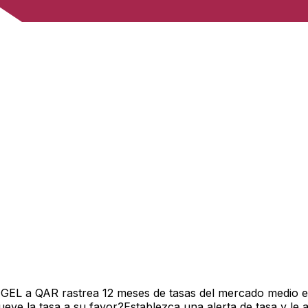
 GEL a QAR rastrea 12 meses de tasas del mercado medio e
ve la tasa a su favor?Establezca una alerta de tasa y le 