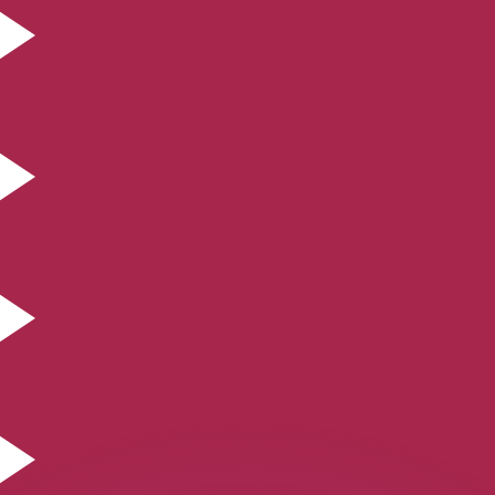
 tasas de los competidores.
r. Esto solo tiene fines informativos. No recibirás esta t