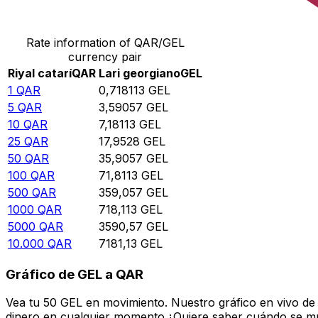
Convierte Riyal catarí a Lari georgiano
Rate information of QAR/GEL
currency pair
Riyal catarí
QAR
Lari georgiano
GEL
1
QAR
0,718113
GEL
5
QAR
3,59057
GEL
10
QAR
7,18113
GEL
25
QAR
17,9528
GEL
50
QAR
35,9057
GEL
100
QAR
71,8113
GEL
500
QAR
359,057
GEL
1000
QAR
718,113
GEL
5000
QAR
3590,57
GEL
10.000
QAR
7181,13
GEL
Gráfico de GEL a QAR
Vea tu 50 GEL en movimiento. Nuestro gráfico en vivo de
dinero en cualquier momento.¿Quiere saber cuándo se mue