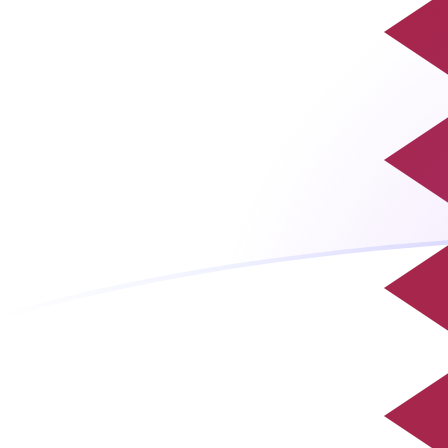
tipos de cambio de GEL a QAR hoy
Convierte Lari georgiano a Riyal catarí
Rate information of GEL/QAR
currency pair
Lari georgiano
GEL
Riyal catarí
QAR
1
GEL
1,39254
QAR
5
GEL
6,96269
QAR
10
GEL
13,9254
QAR
25
GEL
34,8134
QAR
50
GEL
69,6269
QAR
100
GEL
139,254
QAR
500
GEL
696,269
QAR
1000
GEL
1392,54
QAR
5000
GEL
6962,69
QAR
10.000
GEL
13.925,4
QAR