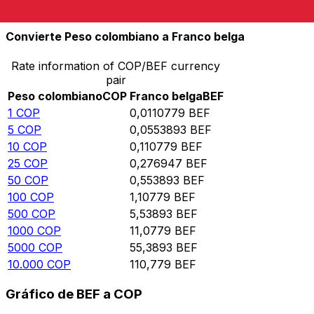
10.000
BEF
902.701
COP
Convierte Peso colombiano a Franco belga
Rate information of COP/BEF currency
pair
Peso colombiano
COP
Franco belga
BEF
1
COP
0,0110779
BEF
5
COP
0,0553893
BEF
10
COP
0,110779
BEF
25
COP
0,276947
BEF
50
COP
0,553893
BEF
100
COP
1,10779
BEF
500
COP
5,53893
BEF
1000
COP
11,0779
BEF
5000
COP
55,3893
BEF
10.000
COP
110,779
BEF
Gráfico de BEF a COP