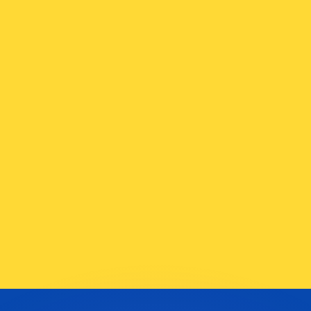
 tasas de los competidores.
r. Esto solo tiene fines informativos. No recibirás esta t