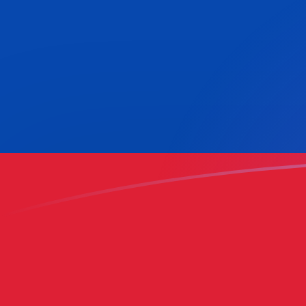
tipos de cambio de BEF a COP hoy
Convierte Franco belga a Peso colombiano
Rate information of BEF/COP currency
pair
Franco belga
BEF
Peso colombiano
COP
1
BEF
90,2701
COP
5
BEF
451,35
COP
10
BEF
902,701
COP
25
BEF
2256,75
COP
50
BEF
4513,5
COP
100
BEF
9027,01
COP
500
BEF
45.135
COP
1000
BEF
90.270,1
COP
5000
BEF
451.350
COP