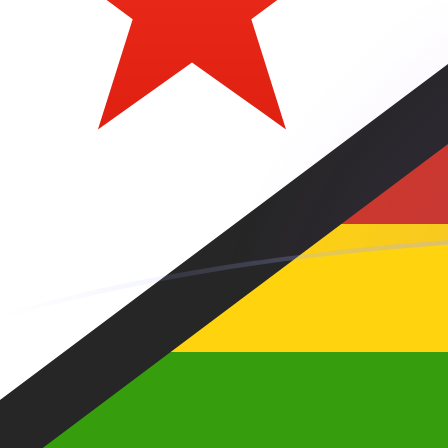
tipos de cambio de AED a ZWG hoy
Convierte Dírham de los EAU a Dólar zimbabuense
Rate information of AED/ZWG currency pair
Dírham de los EAU
AED
Dólar zimbabuense
ZWG
1
AED
7,25863
ZWG
5
AED
36,2931
ZWG
10
AED
72,5863
ZWG
25
AED
181,466
ZWG
50
AED
362,931
ZWG
100
AED
725,863
ZWG
500
AED
3629,31
ZWG
1000
AED
7258,63
ZWG
5000
AED
36.293,1
ZWG
10.000
AED
72.586,3
ZWG
Convierte Dólar zimbabuense a Dírham de los EAU