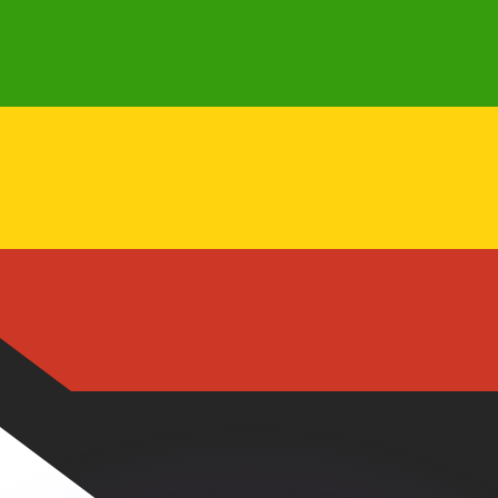
 tasas de los competidores.
r. Esto solo tiene fines informativos. No recibirás esta t