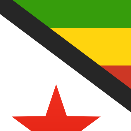
a
ZWG
-
Dólar zimbabuense
1.00
AED
=
7,
258628
ZWG
Tasa del mercado medio a las 23:22 UTC
Habla con un experto en divisas hoy.
Podemos superar las
Programar una llamada
Usamos la tasa del mercado medio para nuestro converso
¿Sabías que puedes enviar dinero al extranjero con Xe?
Regístrate hoy mismo