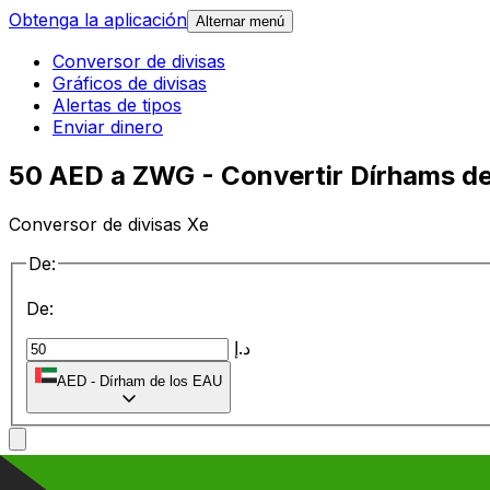
Obtenga la aplicación
Alternar menú
Conversor de divisas
Gráficos de divisas
Alertas de tipos
Enviar dinero
50 AED a ZWG - Convertir Dírhams de
Conversor de divisas Xe
De:
De:
د.إ
AED
-
Dírham de los EAU
a