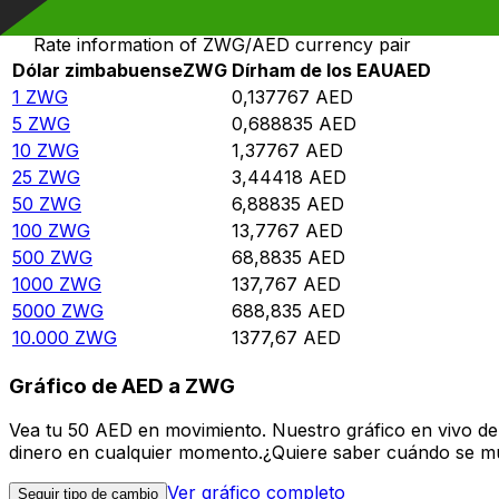
Rate information of ZWG/AED currency pair
Dólar zimbabuense
ZWG
Dírham de los EAU
AED
1
ZWG
0,137767
AED
5
ZWG
0,688835
AED
10
ZWG
1,37767
AED
25
ZWG
3,44418
AED
50
ZWG
6,88835
AED
100
ZWG
13,7767
AED
500
ZWG
68,8835
AED
1000
ZWG
137,767
AED
5000
ZWG
688,835
AED
10.000
ZWG
1377,67
AED
Gráfico de AED a ZWG
Vea tu 50 AED en movimiento. Nuestro gráfico en vivo d
dinero en cualquier momento.¿Quiere saber cuándo se mue
Ver gráfico completo
Seguir tipo de cambio