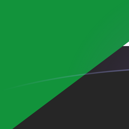
tipos de cambio de MGF a SDG hoy
Convierte Franco malgache a Libra sudanesa
Rate information of MGF/SDG currency pair
Franco malgache
MGF
Libra sudanesa
SDG
1
MGF
0,0278375
SDG
5
MGF
0,139188
SDG
10
MGF
0,278375
SDG
25
MGF
0,695938
SDG
50
MGF
1,39188
SDG
100
MGF
2,78375
SDG
500
MGF
13,9188
SDG
1000
MGF
27,8375
SDG
5000
MGF
139,188
SDG
10.000
MGF
278,375
SDG