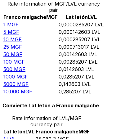
Rate information of MGF/LVL currency
pair
Franco malgache
MGF
Lat letón
LVL
1
MGF
0,0000285207
LVL
5
MGF
0,000142603
LVL
10
MGF
0,000285207
LVL
25
MGF
0,000713017
LVL
50
MGF
0,00142603
LVL
100
MGF
0,00285207
LVL
500
MGF
0,0142603
LVL
1000
MGF
0,0285207
LVL
5000
MGF
0,142603
LVL
10.000
MGF
0,285207
LVL
Convierte Lat letón a Franco malgache
Rate information of LVL/MGF
currency pair
Lat letón
LVL
Franco malgache
MGF
1
LVL
35.062,3
MGF