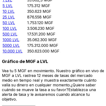
5
LVL
175.312
MGF
10
LVL
350.623
MGF
25
LVL
876.558
MGF
50
LVL
1.753.120
MGF
100
LVL
3.506.230
MGF
500
LVL
17.531.200
MGF
1000
LVL
35.062.300
MGF
5000
LVL
175.312.000
MGF
10.000
LVL
350.623.000
MGF
Gráfico de MGF a LVL
Vea tu 5 MGF en movimiento. Nuestro gráfico en vivo de
MGF a LVL rastrea 12 meses de tasas del mercado
medio en tiempo real y muestra exactamente cuánto
valía su dinero en cualquier momento.¿Quiere saber
cuándo se mueve la tasa a su favor?Establezca una
alerta de tasa y le avisaremos cuando alcance tu
objetivo.