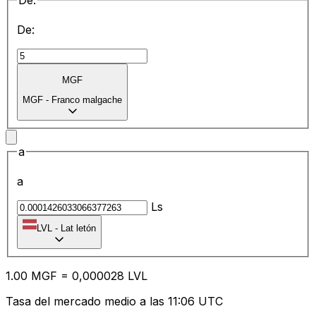
De:
De:
MGF
MGF
-
Franco malgache
a
a
Ls
LVL
-
Lat letón
1.00
MGF
=
0,
000028
LVL
Tasa del mercado medio a las 11:06 UTC