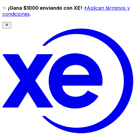
✨
¡Gana $1000 enviando con XE!
*Aplican términos y
condiciones
.