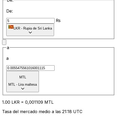
De:
De:
₨
LKR
-
Rupia de Sri Lanka
a
a
MTL
MTL
-
Lira maltesa
1.00
LKR
=
0,
001109
MTL
Tasa del mercado medio a las 21:18 UTC