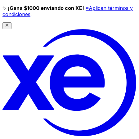
✨
¡Gana $1000 enviando con XE!
*Aplican términos y
condiciones
.