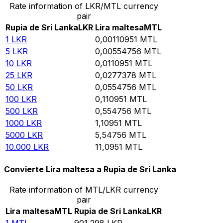
Rate information of LKR/MTL currency
pair
Rupia de Sri Lanka
LKR
Lira maltesa
MTL
1
LKR
0,00110951
MTL
5
LKR
0,00554756
MTL
10
LKR
0,0110951
MTL
25
LKR
0,0277378
MTL
50
LKR
0,0554756
MTL
100
LKR
0,110951
MTL
500
LKR
0,554756
MTL
1000
LKR
1,10951
MTL
5000
LKR
5,54756
MTL
10.000
LKR
11,0951
MTL
Convierte Lira maltesa a Rupia de Sri Lanka
Rate information of MTL/LKR currency
pair
Lira maltesa
MTL
Rupia de Sri Lanka
LKR
1
MTL
901,298
LKR