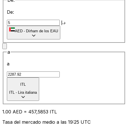
De:
De:
د.إ
AED
-
Dírham de los EAU
a
a
ITL
ITL
-
Lira italiana
1.00
AED
=
45
7,5853
ITL
Tasa del mercado medio a las 19:25 UTC