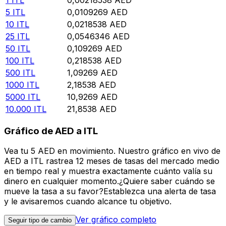
5
ITL
0,0109269
AED
10
ITL
0,0218538
AED
25
ITL
0,0546346
AED
50
ITL
0,109269
AED
100
ITL
0,218538
AED
500
ITL
1,09269
AED
1000
ITL
2,18538
AED
5000
ITL
10,9269
AED
10.000
ITL
21,8538
AED
Gráfico de AED a ITL
Vea tu 5 AED en movimiento. Nuestro gráfico en vivo de
AED a ITL rastrea 12 meses de tasas del mercado medio
en tiempo real y muestra exactamente cuánto valía su
dinero en cualquier momento.¿Quiere saber cuándo se
mueve la tasa a su favor?Establezca una alerta de tasa
y le avisaremos cuando alcance tu objetivo.
Ver gráfico completo
Seguir tipo de cambio