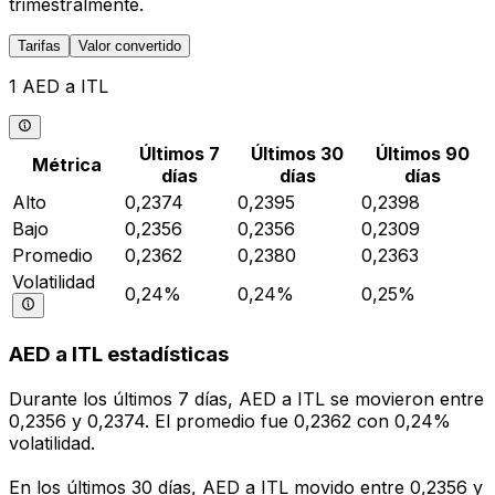
trimestralmente.
Tarifas
Valor convertido
1 AED a ITL
Últimos 7
Últimos 30
Últimos 90
Métrica
días
días
días
Alto
0,2374
0,2395
0,2398
Bajo
0,2356
0,2356
0,2309
Promedio
0,2362
0,2380
0,2363
Volatilidad
0,24%
0,24%
0,25%
AED a ITL estadísticas
Durante los últimos 7 días, AED a ITL se movieron entre
0,2356 y 0,2374. El promedio fue 0,2362 con 0,24%
volatilidad.
En los últimos 30 días, AED a ITL movido entre 0,2356 y