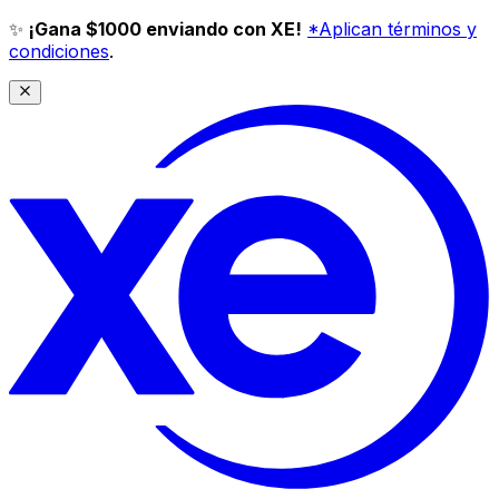
✨
¡Gana $1000 enviando con XE!
*Aplican términos y
condiciones
.