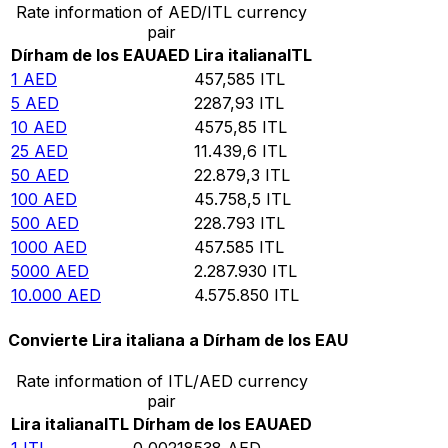
Rate information of AED/ITL currency
pair
Dírham de los EAU
AED
Lira italiana
ITL
1
AED
457,585
ITL
5
AED
2287,93
ITL
10
AED
4575,85
ITL
25
AED
11.439,6
ITL
50
AED
22.879,3
ITL
100
AED
45.758,5
ITL
500
AED
228.793
ITL
1000
AED
457.585
ITL
5000
AED
2.287.930
ITL
10.000
AED
4.575.850
ITL
Convierte Lira italiana a Dírham de los EAU
Rate information of ITL/AED currency
pair
Lira italiana
ITL
Dírham de los EAU
AED
1
ITL
0,00218538
AED