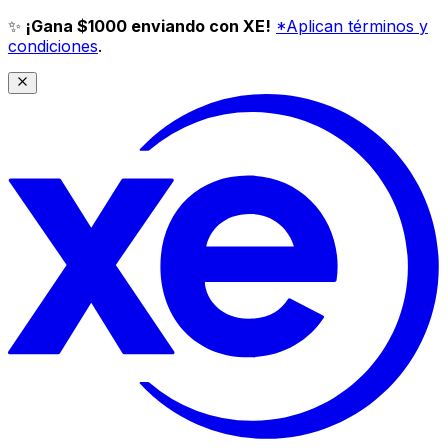
✨
¡Gana $1000 enviando con XE!
*Aplican términos y
condiciones
.