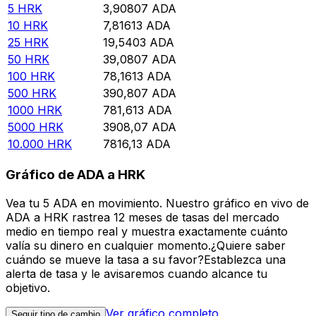
5
HRK
3,90807
ADA
10
HRK
7,81613
ADA
25
HRK
19,5403
ADA
50
HRK
39,0807
ADA
100
HRK
78,1613
ADA
500
HRK
390,807
ADA
1000
HRK
781,613
ADA
5000
HRK
3908,07
ADA
10.000
HRK
7816,13
ADA
Gráfico de ADA a HRK
Vea tu 5 ADA en movimiento. Nuestro gráfico en vivo de
ADA a HRK rastrea 12 meses de tasas del mercado
medio en tiempo real y muestra exactamente cuánto
valía su dinero en cualquier momento.¿Quiere saber
cuándo se mueve la tasa a su favor?Establezca una
alerta de tasa y le avisaremos cuando alcance tu
objetivo.
Ver gráfico completo
Seguir tipo de cambio