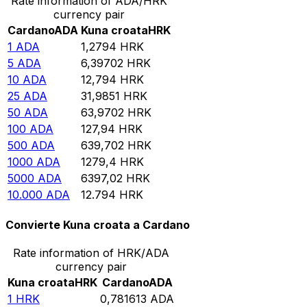
Rate information of ADA/HRK
currency pair
Cardano
ADA
Kuna croata
HRK
1
ADA
1,2794
HRK
5
ADA
6,39702
HRK
10
ADA
12,794
HRK
25
ADA
31,9851
HRK
50
ADA
63,9702
HRK
100
ADA
127,94
HRK
500
ADA
639,702
HRK
1000
ADA
1279,4
HRK
5000
ADA
6397,02
HRK
10.000
ADA
12.794
HRK
Convierte Kuna croata a Cardano
Rate information of HRK/ADA
currency pair
Kuna croata
HRK
Cardano
ADA
1
HRK
0,781613
ADA