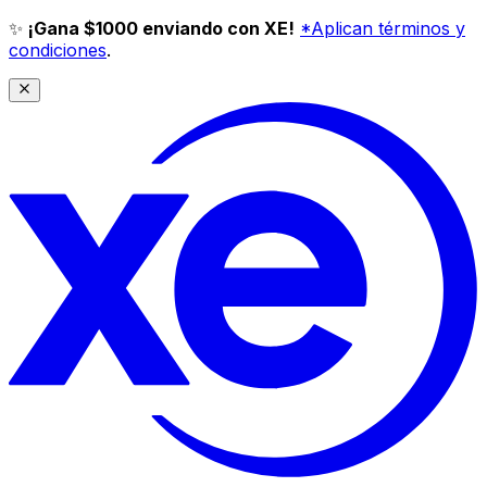
✨
¡Gana $1000 enviando con XE!
*Aplican términos y
condiciones
.