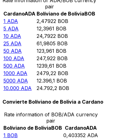
Rate information of ADA/BOB currency
pair
Cardano
ADA
Bolíviano de Bolivia
BOB
1
ADA
2,47922
BOB
5
ADA
12,3961
BOB
10
ADA
24,7922
BOB
25
ADA
61,9805
BOB
50
ADA
123,961
BOB
100
ADA
247,922
BOB
500
ADA
1239,61
BOB
1000
ADA
2479,22
BOB
5000
ADA
12.396,1
BOB
10.000
ADA
24.792,2
BOB
Convierte Bolíviano de Bolivia a Cardano
Rate information of BOB/ADA currency
pair
Bolíviano de Bolivia
BOB
Cardano
ADA
1
BOB
0,403352
ADA