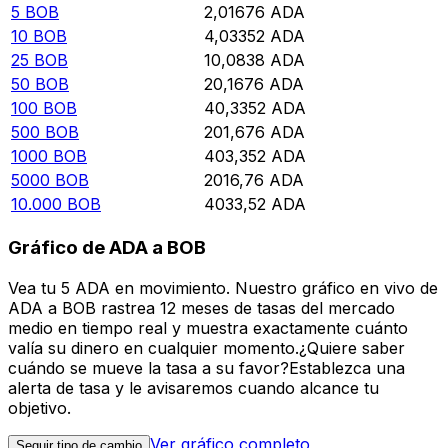
5
BOB
2,01676
ADA
10
BOB
4,03352
ADA
25
BOB
10,0838
ADA
50
BOB
20,1676
ADA
100
BOB
40,3352
ADA
500
BOB
201,676
ADA
1000
BOB
403,352
ADA
5000
BOB
2016,76
ADA
10.000
BOB
4033,52
ADA
Gráfico de ADA a BOB
Vea tu 5 ADA en movimiento. Nuestro gráfico en vivo de
ADA a BOB rastrea 12 meses de tasas del mercado
medio en tiempo real y muestra exactamente cuánto
valía su dinero en cualquier momento.¿Quiere saber
cuándo se mueve la tasa a su favor?Establezca una
alerta de tasa y le avisaremos cuando alcance tu
objetivo.
Ver gráfico completo
Seguir tipo de cambio