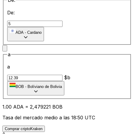
De:
De:
ADA
-
Cardano
a
a
$b
BOB
-
Bolíviano de Bolivia
1.00
ADA
=
2,
479221
BOB
Tasa del mercado medio a las 18:50 UTC
Comprar criptoKraken