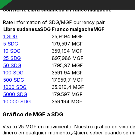
Convierte Libra sudanesa a Franco malgache
Rate information of SDG/MGF currency pair
Libra sudanesa
SDG
Franco malgache
MGF
1
SDG
35,9194
MGF
5
SDG
179,597
MGF
10
SDG
359,194
MGF
25
SDG
897,986
MGF
50
SDG
1795,97
MGF
100
SDG
3591,94
MGF
500
SDG
17.959,7
MGF
1000
SDG
35.919,4
MGF
5000
SDG
179.597
MGF
10.000
SDG
359.194
MGF
Gráfico de MGF a SDG
Vea tu 25 MGF en movimiento. Nuestro gráfico en vivo d
dinero en cualquier momento.¿Quiere saber cuándo se mue