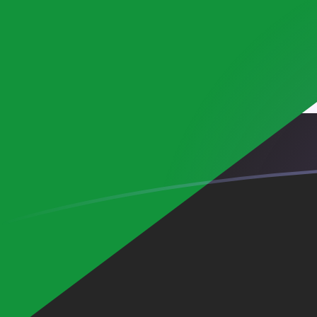
tipos de cambio de MGF a SDG hoy
Convierte Franco malgache a Libra sudanesa
Rate information of MGF/SDG currency pair
Franco malgache
MGF
Libra sudanesa
SDG
1
MGF
0,0278401
SDG
5
MGF
0,1392
SDG
10
MGF
0,278401
SDG
25
MGF
0,696002
SDG
50
MGF
1,392
SDG
100
MGF
2,78401
SDG
500
MGF
13,92
SDG
1000
MGF
27,8401
SDG
5000
MGF
139,2
SDG
10.000
MGF
278,401
SDG