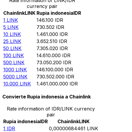
Rate information of LINK/IDR
currency pair
Chainlink
LINK
Rupia indonesia
IDR
1
LINK
146.100
IDR
5
LINK
730.502
IDR
10
LINK
1.461.000
IDR
25
LINK
3.652.510
IDR
50
LINK
7.305.020
IDR
100
LINK
14.610.000
IDR
500
LINK
73.050.200
IDR
1000
LINK
146.100.000
IDR
5000
LINK
730.502.000
IDR
10.000
LINK
1.461.000.000
IDR
Convierte Rupia indonesia a Chainlink
Rate information of IDR/LINK currency
pair
Rupia indonesia
IDR
Chainlink
LINK
1
IDR
0,00000684461
LINK