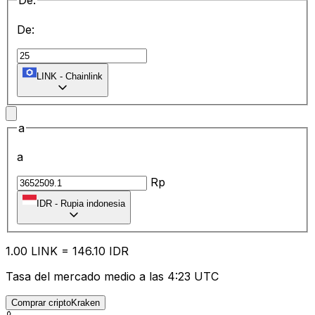
De:
De:
LINK
-
Chainlink
a
a
Rp
IDR
-
Rupia indonesia
1.00
LINK
=
146.10
IDR
Tasa del mercado medio a las 4:23 UTC
Comprar criptoKraken