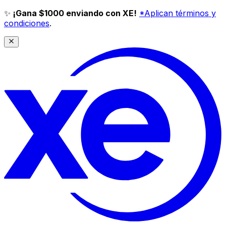
✨
¡Gana $1000 enviando con XE!
*Aplican términos y
condiciones
.