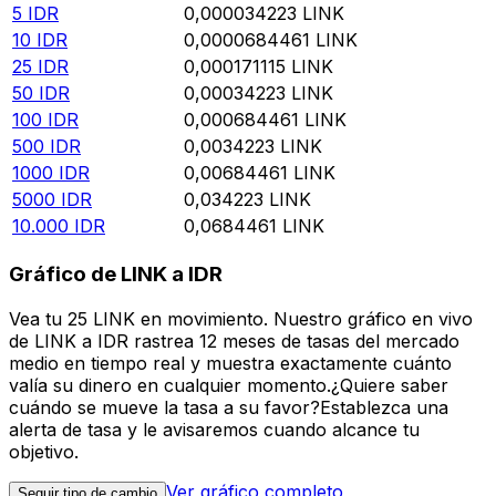
5
IDR
0,000034223
LINK
10
IDR
0,0000684461
LINK
25
IDR
0,000171115
LINK
50
IDR
0,00034223
LINK
100
IDR
0,000684461
LINK
500
IDR
0,0034223
LINK
1000
IDR
0,00684461
LINK
5000
IDR
0,034223
LINK
10.000
IDR
0,0684461
LINK
Gráfico de LINK a IDR
Vea tu 25 LINK en movimiento. Nuestro gráfico en vivo
de LINK a IDR rastrea 12 meses de tasas del mercado
medio en tiempo real y muestra exactamente cuánto
valía su dinero en cualquier momento.¿Quiere saber
cuándo se mueve la tasa a su favor?Establezca una
alerta de tasa y le avisaremos cuando alcance tu
objetivo.
Ver gráfico completo
Seguir tipo de cambio