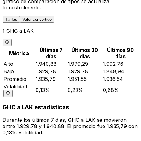
gráfico de comparación de tipos se actualiza
trimestralmente.
Tarifas
Valor convertido
1 GHC a LAK
Últimos 7
Últimos 30
Últimos 90
Métrica
días
días
días
Alto
1.940,88
1.979,29
1.992,76
Bajo
1.929,78
1.929,78
1.848,94
Promedio
1.935,79
1.951,55
1.936,54
Volatilidad
0,13%
0,23%
0,68%
GHC a LAK estadísticas
Durante los últimos 7 días, GHC a LAK se movieron
entre 1.929,78 y 1.940,88. El promedio fue 1.935,79 con
0,13% volatilidad.