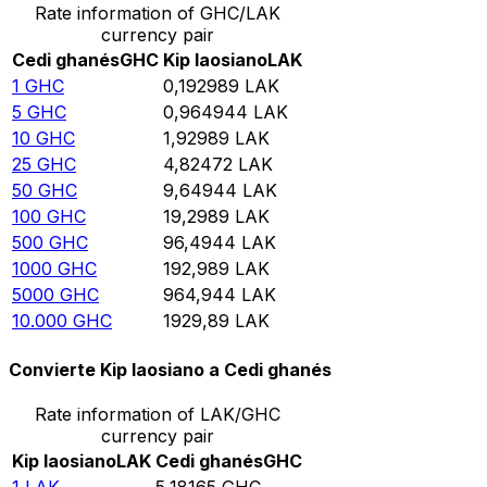
Rate information of GHC/LAK
currency pair
Cedi ghanés
GHC
Kip laosiano
LAK
1
GHC
0,192989
LAK
5
GHC
0,964944
LAK
10
GHC
1,92989
LAK
25
GHC
4,82472
LAK
50
GHC
9,64944
LAK
100
GHC
19,2989
LAK
500
GHC
96,4944
LAK
1000
GHC
192,989
LAK
5000
GHC
964,944
LAK
10.000
GHC
1929,89
LAK
Convierte Kip laosiano a Cedi ghanés
Rate information of LAK/GHC
currency pair
Kip laosiano
LAK
Cedi ghanés
GHC
1
LAK
5,18165
GHC