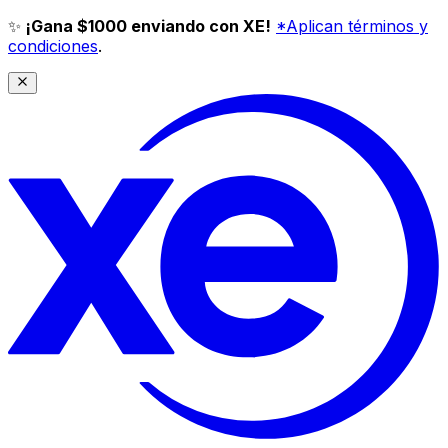
✨
¡Gana $1000 enviando con XE!
*Aplican términos y
condiciones
.