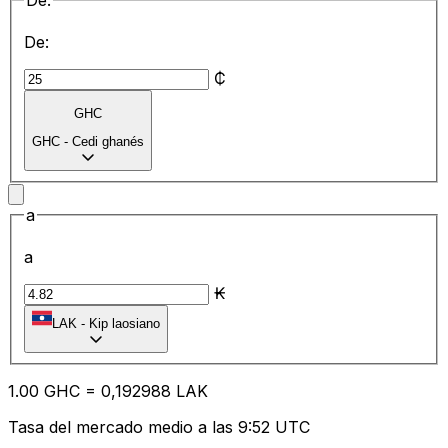
De:
De:
₵
GHC
GHC
-
Cedi ghanés
a
a
₭
LAK
-
Kip laosiano
1.00
GHC
=
0,
192988
LAK
Tasa del mercado medio a las 9:52 UTC