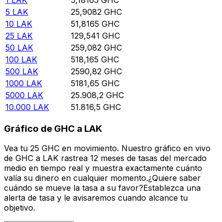
5
LAK
25,9082
GHC
10
LAK
51,8165
GHC
25
LAK
129,541
GHC
50
LAK
259,082
GHC
100
LAK
518,165
GHC
500
LAK
2590,82
GHC
1000
LAK
5181,65
GHC
5000
LAK
25.908,2
GHC
10.000
LAK
51.816,5
GHC
Gráfico de GHC a LAK
Vea tu 25 GHC en movimiento. Nuestro gráfico en vivo
de GHC a LAK rastrea 12 meses de tasas del mercado
medio en tiempo real y muestra exactamente cuánto
valía su dinero en cualquier momento.¿Quiere saber
cuándo se mueve la tasa a su favor?Establezca una
alerta de tasa y le avisaremos cuando alcance tu
objetivo.