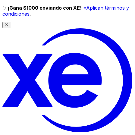
✨
¡Gana $1000 enviando con XE!
*Aplican términos y
condiciones
.