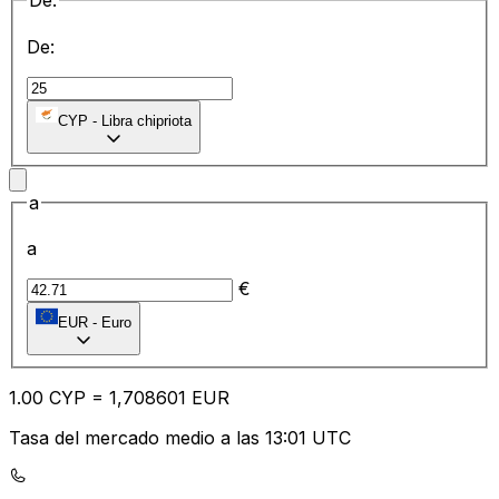
De:
De:
CYP
-
Libra chipriota
a
a
€
EUR
-
Euro
1.00
CYP
=
1,
708601
EUR
Tasa del mercado medio a las 13:01 UTC