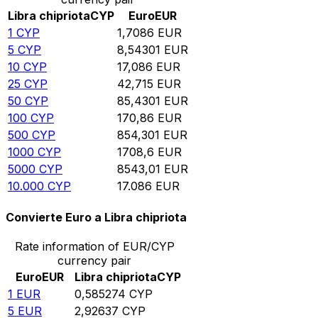
Libra chipriota
CYP
Euro
EUR
1
CYP
1,7086
EUR
5
CYP
8,54301
EUR
10
CYP
17,086
EUR
25
CYP
42,715
EUR
50
CYP
85,4301
EUR
100
CYP
170,86
EUR
500
CYP
854,301
EUR
1000
CYP
1708,6
EUR
5000
CYP
8543,01
EUR
10.000
CYP
17.086
EUR
Convierte Euro a Libra chipriota
Rate information of EUR/CYP
currency pair
Euro
EUR
Libra chipriota
CYP
1
EUR
0,585274
CYP
5
EUR
2,92637
CYP