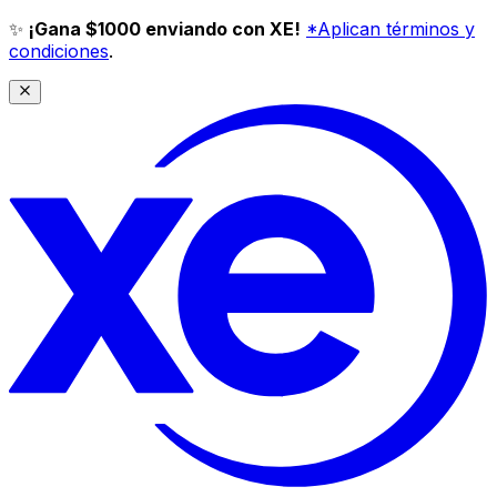
✨
¡Gana $1000 enviando con XE!
*Aplican términos y
condiciones
.