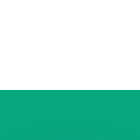
 tasas de los competidores.
r. Esto solo tiene fines informativos. No recibirás esta t