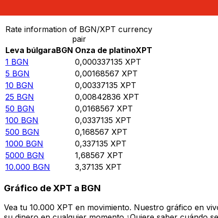
Convierte Leva búlgara a Onza de platino
Rate information of BGN/XPT currency
pair
Leva búlgara
BGN
Onza de platino
XPT
1
BGN
0,000337135
XPT
5
BGN
0,00168567
XPT
10
BGN
0,00337135
XPT
25
BGN
0,00842836
XPT
50
BGN
0,0168567
XPT
100
BGN
0,0337135
XPT
500
BGN
0,168567
XPT
1000
BGN
0,337135
XPT
5000
BGN
1,68567
XPT
10.000
BGN
3,37135
XPT
Gráfico de XPT a BGN
Vea tu 10.000 XPT en movimiento. Nuestro gráfico en vi
su dinero en cualquier momento.¿Quiere saber cuándo se 