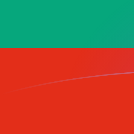
tipos de cambio de XPT a BGN hoy
Convierte Onza de platino a Leva búlgara
Rate information of XPT/BGN currency
pair
Onza de platino
XPT
Leva búlgara
BGN
1
XPT
2966,17
BGN
5
XPT
14.830,9
BGN
10
XPT
29.661,7
BGN
25
XPT
74.154,4
BGN
50
XPT
148.309
BGN
100
XPT
296.617
BGN
500
XPT
1.483.090
BGN
1000
XPT
2.966.170
BGN
5000
XPT
14.830.900
BGN
10.000
XPT
29.661.700
BGN