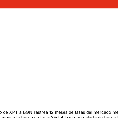
vo de XPT a BGN rastrea 12 meses de tasas del mercado me
mueve la tasa a su favor?Establezca una alerta de tasa y 