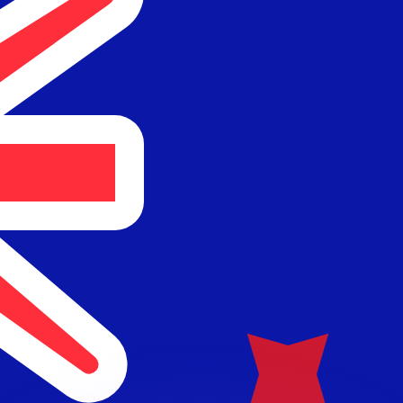
 tasas de los competidores.
r. Esto solo tiene fines informativos. No recibirás esta t