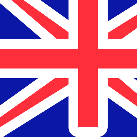
a
$
NZD
-
Dólar neozelandés
1.00
THB
=
0,
051426
NZD
Tasa del mercado medio a las 22:32 UTC
Habla con un experto en divisas hoy.
Podemos superar las
Programar una llamada
Usamos la tasa del mercado medio para nuestro converso
¿Sabías que puedes enviar dinero al extranjero con Xe?
Regístrate hoy mismo