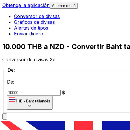
Obtenga la aplicación
Alternar menú
Conversor de divisas
Gráficos de divisas
Alertas de tipos
Enviar dinero
10.000 THB a NZD - Convertir Baht t
Conversor de divisas Xe
De:
De:
฿
THB
-
Baht tailandés
a