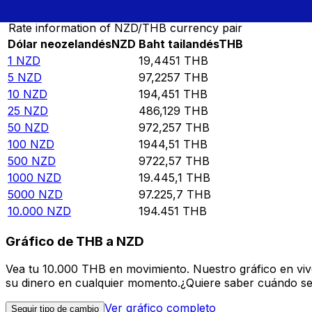
Rate information of NZD/THB currency pair
Dólar neozelandés
NZD
Baht tailandés
THB
1
NZD
19,4451
THB
5
NZD
97,2257
THB
10
NZD
194,451
THB
25
NZD
486,129
THB
50
NZD
972,257
THB
100
NZD
1944,51
THB
500
NZD
9722,57
THB
1000
NZD
19.445,1
THB
5000
NZD
97.225,7
THB
10.000
NZD
194.451
THB
Gráfico de THB a NZD
Vea tu 10.000 THB en movimiento. Nuestro gráfico en vi
su dinero en cualquier momento.¿Quiere saber cuándo se 
Ver gráfico completo
Seguir tipo de cambio