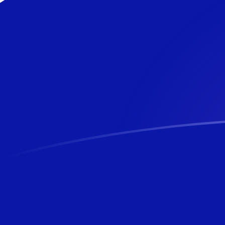
tipos de cambio de THB a NZD hoy
Convierte Baht tailandés a Dólar neozelandés
Rate information of THB/NZD currency pair
Baht tailandés
THB
Dólar neozelandés
NZD
1
THB
0,0514267
NZD
5
THB
0,257134
NZD
10
THB
0,514267
NZD
25
THB
1,28567
NZD
50
THB
2,57134
NZD
100
THB
5,14267
NZD
500
THB
25,7134
NZD
1000
THB
51,4267
NZD
5000
THB
257,134
NZD
10.000
THB
514,267
NZD
Convierte Dólar neozelandés a Baht tailandés