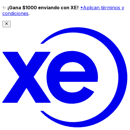
✨
¡Gana $1000 enviando con XE!
*Aplican términos y
condiciones
.