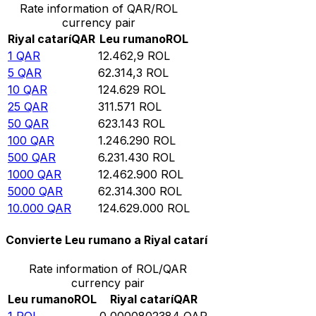
Rate information of QAR/ROL
currency pair
Riyal catarí
QAR
Leu rumano
ROL
1
QAR
12.462,9
ROL
5
QAR
62.314,3
ROL
10
QAR
124.629
ROL
25
QAR
311.571
ROL
50
QAR
623.143
ROL
100
QAR
1.246.290
ROL
500
QAR
6.231.430
ROL
1000
QAR
12.462.900
ROL
5000
QAR
62.314.300
ROL
10.000
QAR
124.629.000
ROL
Convierte Leu rumano a Riyal catarí
Rate information of ROL/QAR
currency pair
Leu rumano
ROL
Riyal catarí
QAR
1
ROL
0,0000802384
QAR