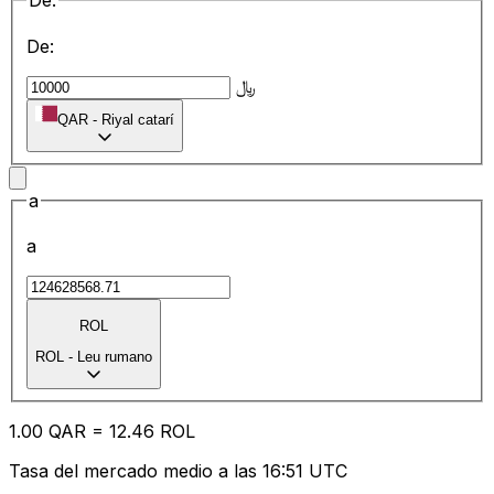
De:
De:
﷼
QAR
-
Riyal catarí
a
a
ROL
ROL
-
Leu rumano
1.00
QAR
=
12.46
ROL
Tasa del mercado medio a las 16:51 UTC