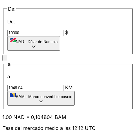
De:
De:
$
NAD
-
Dólar de Namibia
a
a
KM
BAM
-
Marco convertible bosnio
1.00
NAD
=
0,
104804
BAM
Tasa del mercado medio a las 12:12 UTC