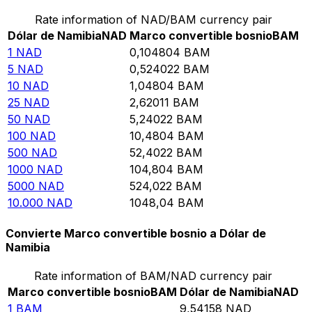
Rate information of NAD/BAM currency pair
Dólar de Namibia
NAD
Marco convertible bosnio
BAM
1
NAD
0,104804
BAM
5
NAD
0,524022
BAM
10
NAD
1,04804
BAM
25
NAD
2,62011
BAM
50
NAD
5,24022
BAM
100
NAD
10,4804
BAM
500
NAD
52,4022
BAM
1000
NAD
104,804
BAM
5000
NAD
524,022
BAM
10.000
NAD
1048,04
BAM
Convierte Marco convertible bosnio a Dólar de
Namibia
Rate information of BAM/NAD currency pair
Marco convertible bosnio
BAM
Dólar de Namibia
NAD
1
BAM
9,54158
NAD