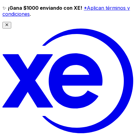
✨
¡Gana $1000 enviando con XE!
*Aplican términos y
condiciones
.