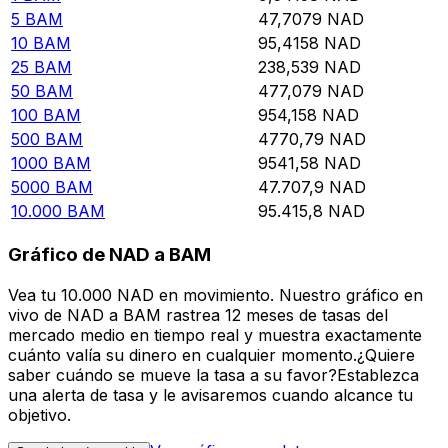
5
BAM
47,7079
NAD
10
BAM
95,4158
NAD
25
BAM
238,539
NAD
50
BAM
477,079
NAD
100
BAM
954,158
NAD
500
BAM
4770,79
NAD
1000
BAM
9541,58
NAD
5000
BAM
47.707,9
NAD
10.000
BAM
95.415,8
NAD
Gráfico de NAD a BAM
Vea tu 10.000 NAD en movimiento. Nuestro gráfico en
vivo de NAD a BAM rastrea 12 meses de tasas del
mercado medio en tiempo real y muestra exactamente
cuánto valía su dinero en cualquier momento.¿Quiere
saber cuándo se mueve la tasa a su favor?Establezca
una alerta de tasa y le avisaremos cuando alcance tu
objetivo.