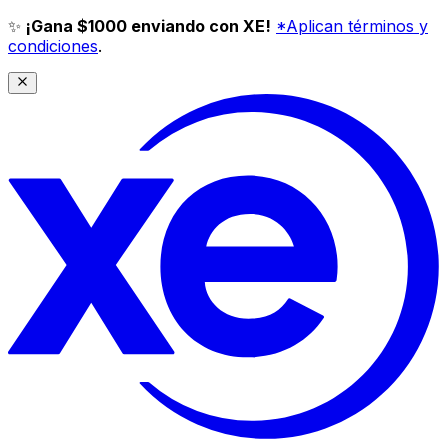
✨
¡Gana $1000 enviando con XE!
*Aplican términos y
condiciones
.