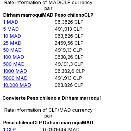
Rate information of MAD/CLP currency
pair
Dírham marroquí
MAD
Peso chileno
CLP
1
MAD
98,3826
CLP
5
MAD
491,913
CLP
10
MAD
983,826
CLP
25
MAD
2459,56
CLP
50
MAD
4919,13
CLP
100
MAD
9838,26
CLP
500
MAD
49.191,3
CLP
1000
MAD
98.382,6
CLP
5000
MAD
491.913
CLP
10.000
MAD
983.826
CLP
Convierte Peso chileno a Dírham marroquí
Rate information of CLP/MAD currency
pair
Peso chileno
CLP
Dírham marroquí
MAD
1
CLP
0,0101644
MAD