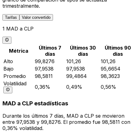
trimestralmente.
Tarifas
Valor convertido
1 MAD a CLP
Últimos 7
Últimos 30
Últimos 90
Métrica
días
días
días
Alto
99,8276
101,26
101,26
Bajo
97,9538
97,9538
95,6654
Promedio
98,5811
99,4864
98,3623
Volatilidad
0,36%
0,49%
0,56%
MAD a CLP estadísticas
Durante los últimos 7 días, MAD a CLP se movieron
entre 97,9538 y 99,8276. El promedio fue 98,5811 con
0,36% volatilidad.