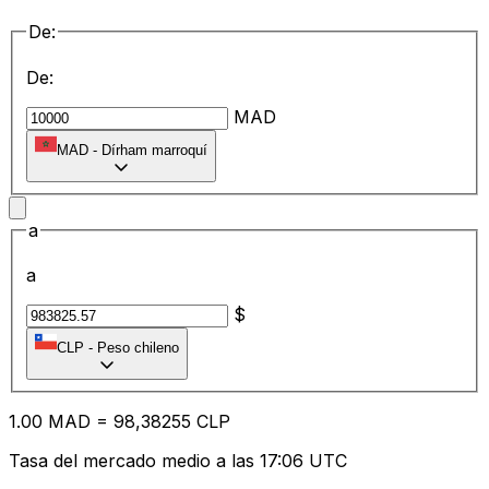
De:
De:
MAD
MAD
-
Dírham marroquí
a
a
$
CLP
-
Peso chileno
1.00
MAD
=
98
,38255
CLP
Tasa del mercado medio a las 17:06 UTC