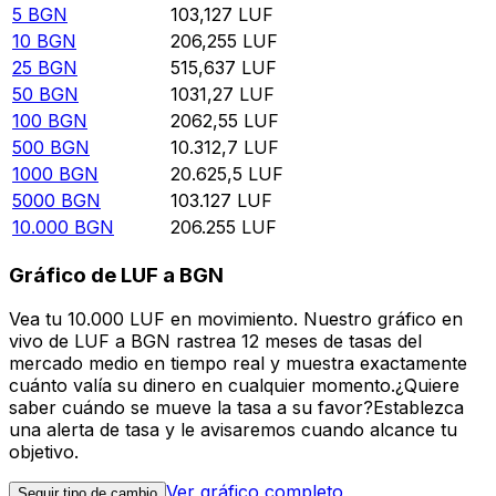
5
BGN
103,127
LUF
10
BGN
206,255
LUF
25
BGN
515,637
LUF
50
BGN
1031,27
LUF
100
BGN
2062,55
LUF
500
BGN
10.312,7
LUF
1000
BGN
20.625,5
LUF
5000
BGN
103.127
LUF
10.000
BGN
206.255
LUF
Gráfico de LUF a BGN
Vea tu 10.000 LUF en movimiento. Nuestro gráfico en
vivo de LUF a BGN rastrea 12 meses de tasas del
mercado medio en tiempo real y muestra exactamente
cuánto valía su dinero en cualquier momento.¿Quiere
saber cuándo se mueve la tasa a su favor?Establezca
una alerta de tasa y le avisaremos cuando alcance tu
objetivo.
Ver gráfico completo
Seguir tipo de cambio