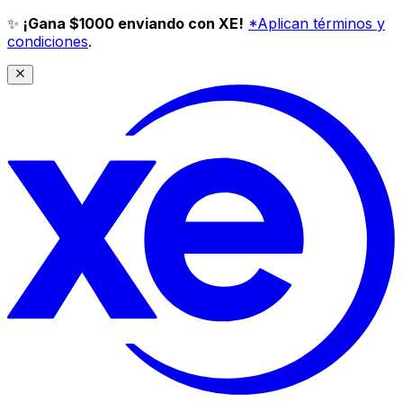
✨
¡Gana $1000 enviando con XE!
*Aplican términos y
condiciones
.