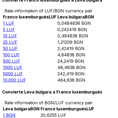
Convierte Franco luxemburgués a Leva búlgara
Rate information of LUF/BGN currency pair
Franco luxemburgués
LUF
Leva búlgara
BGN
1
LUF
0,0484838
BGN
5
LUF
0,242419
BGN
10
LUF
0,484838
BGN
25
LUF
1,21209
BGN
50
LUF
2,42419
BGN
100
LUF
4,84838
BGN
500
LUF
24,2419
BGN
1000
LUF
48,4838
BGN
5000
LUF
242,419
BGN
10.000
LUF
484,838
BGN
Convierte Leva búlgara a Franco luxemburgués
Rate information of BGN/LUF currency pair
Leva búlgara
BGN
Franco luxemburgués
LUF
1
BGN
20,6255
LUF