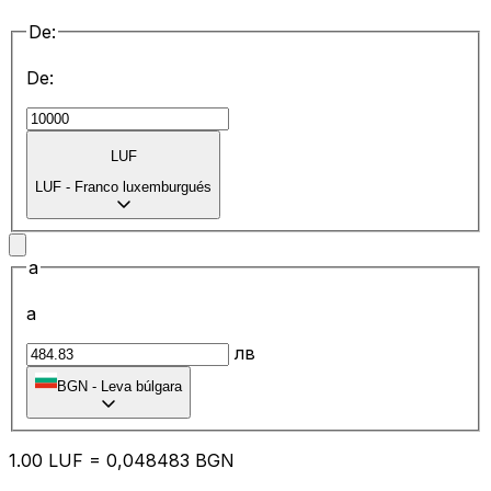
De:
De:
LUF
LUF
-
Franco luxemburgués
a
a
лв
BGN
-
Leva búlgara
1.00
LUF
=
0,
048483
BGN