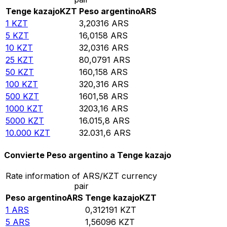
Tenge kazajo
KZT
Peso argentino
ARS
1
KZT
3,20316
ARS
5
KZT
16,0158
ARS
10
KZT
32,0316
ARS
25
KZT
80,0791
ARS
50
KZT
160,158
ARS
100
KZT
320,316
ARS
500
KZT
1601,58
ARS
1000
KZT
3203,16
ARS
5000
KZT
16.015,8
ARS
10.000
KZT
32.031,6
ARS
Convierte Peso argentino a Tenge kazajo
Rate information of ARS/KZT currency
pair
Peso argentino
ARS
Tenge kazajo
KZT
1
ARS
0,312191
KZT
5
ARS
1,56096
KZT