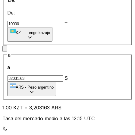
De:
De:
₸
KZT
-
Tenge kazajo
a
a
$
ARS
-
Peso argentino
1.00
KZT
=
3,
203163
ARS
Tasa del mercado medio a las 12:15 UTC