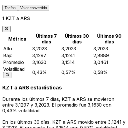
Tarifas
Valor convertido
1 KZT a ARS
Últimos 7
Últimos 30
Últimos 90
Métrica
días
días
días
Alto
3,2023
3,2023
3,2023
Bajo
3,1297
3,1241
2,8889
Promedio
3,1630
3,1514
3,0461
Volatilidad
0,43%
0,57%
0,58%
KZT a ARS estadísticas
Durante los últimos 7 días, KZT a ARS se movieron
entre 3,1297 y 3,2023. El promedio fue 3,1630 con
0,43% volatilidad.
En los últimos 30 días, KZT a ARS movido entre 3,1241 y
3,2023. El promedio fue 3,1514 con 0,57% volatilidad.