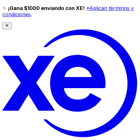
✨
¡Gana $1000 enviando con XE!
*Aplican términos y
condiciones
.