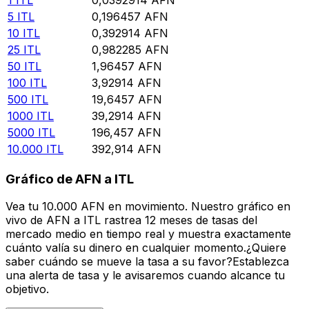
5
ITL
0,196457
AFN
10
ITL
0,392914
AFN
25
ITL
0,982285
AFN
50
ITL
1,96457
AFN
100
ITL
3,92914
AFN
500
ITL
19,6457
AFN
1000
ITL
39,2914
AFN
5000
ITL
196,457
AFN
10.000
ITL
392,914
AFN
Gráfico de AFN a ITL
Vea tu 10.000 AFN en movimiento. Nuestro gráfico en
vivo de AFN a ITL rastrea 12 meses de tasas del
mercado medio en tiempo real y muestra exactamente
cuánto valía su dinero en cualquier momento.¿Quiere
saber cuándo se mueve la tasa a su favor?Establezca
una alerta de tasa y le avisaremos cuando alcance tu
objetivo.