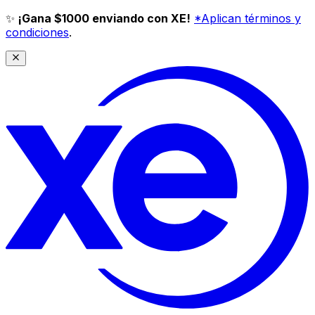
✨
¡Gana $1000 enviando con XE!
*Aplican términos y
condiciones
.