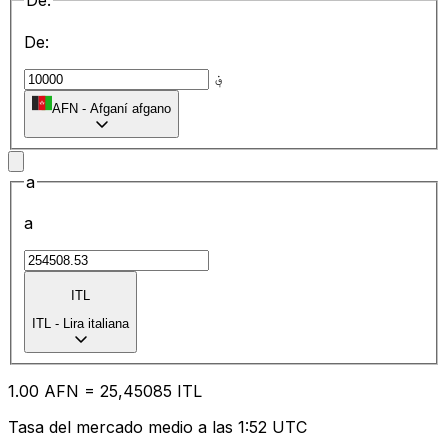
De:
De:
؋
AFN
-
Afganí afgano
a
a
ITL
ITL
-
Lira italiana
1.00
AFN
=
25
,45085
ITL
Tasa del mercado medio a las 1:52 UTC