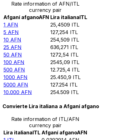
Rate information of AFN/ITL
currency pair
Afganí afgano
AFN
Lira italiana
ITL
1
AFN
25,4509
ITL
5
AFN
127,254
ITL
10
AFN
254,509
ITL
25
AFN
636,271
ITL
50
AFN
1272,54
ITL
100
AFN
2545,09
ITL
500
AFN
12.725,4
ITL
1000
AFN
25.450,9
ITL
5000
AFN
127.254
ITL
10.000
AFN
254.509
ITL
Convierte Lira italiana a Afganí afgano
Rate information of ITL/AFN
currency pair
Lira italiana
ITL
Afganí afgano
AFN
1
ITL
0,0392914
AFN