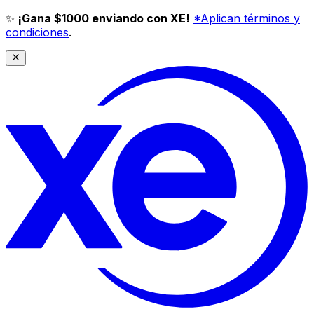
✨
¡Gana $1000 enviando con XE!
*Aplican términos y
condiciones
.