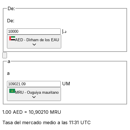
De:
De:
د.إ
AED
-
Dírham de los EAU
a
a
UM
MRU
-
Ouguiya mauritano
1.00
AED
=
10
,90210
MRU
Tasa del mercado medio a las 11:31 UTC