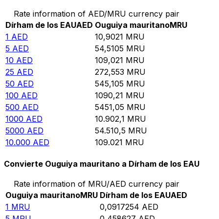
Rate information of AED/MRU currency pair
Dírham de los EAU
AED
Ouguiya mauritano
MRU
1
AED
10,9021
MRU
5
AED
54,5105
MRU
10
AED
109,021
MRU
25
AED
272,553
MRU
50
AED
545,105
MRU
100
AED
1090,21
MRU
500
AED
5451,05
MRU
1000
AED
10.902,1
MRU
5000
AED
54.510,5
MRU
10.000
AED
109.021
MRU
Convierte Ouguiya mauritano a Dírham de los EAU
Rate information of MRU/AED currency pair
Ouguiya mauritano
MRU
Dírham de los EAU
AED
1
MRU
0,0917254
AED
5
MRU
0,458627
AED