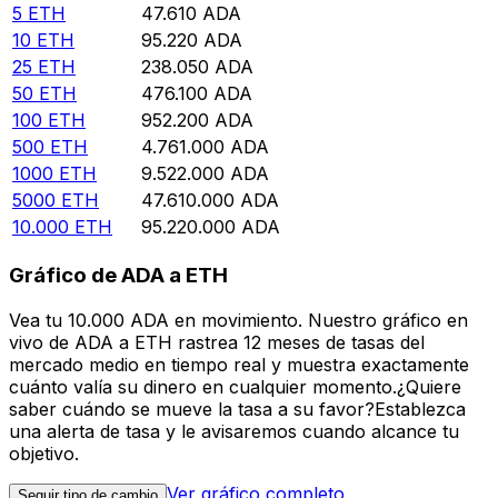
5
ETH
47.610
ADA
10
ETH
95.220
ADA
25
ETH
238.050
ADA
50
ETH
476.100
ADA
100
ETH
952.200
ADA
500
ETH
4.761.000
ADA
1000
ETH
9.522.000
ADA
5000
ETH
47.610.000
ADA
10.000
ETH
95.220.000
ADA
Gráfico de ADA a ETH
Vea tu 10.000 ADA en movimiento. Nuestro gráfico en
vivo de ADA a ETH rastrea 12 meses de tasas del
mercado medio en tiempo real y muestra exactamente
cuánto valía su dinero en cualquier momento.¿Quiere
saber cuándo se mueve la tasa a su favor?Establezca
una alerta de tasa y le avisaremos cuando alcance tu
objetivo.
Ver gráfico completo
Seguir tipo de cambio