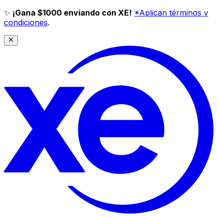
✨
¡Gana $1000 enviando con XE!
*Aplican términos y
condiciones
.