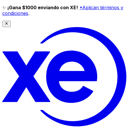
✨
¡Gana $1000 enviando con XE!
*Aplican términos y
condiciones
.