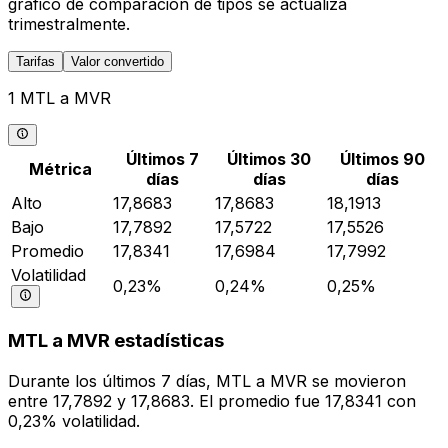
gráfico de comparación de tipos se actualiza
trimestralmente.
Tarifas
Valor convertido
1 MTL a MVR
Últimos 7
Últimos 30
Últimos 90
Métrica
días
días
días
Alto
17,8683
17,8683
18,1913
Bajo
17,7892
17,5722
17,5526
Promedio
17,8341
17,6984
17,7992
Volatilidad
0,23%
0,24%
0,25%
MTL a MVR estadísticas
Durante los últimos 7 días, MTL a MVR se movieron
entre 17,7892 y 17,8683. El promedio fue 17,8341 con
0,23% volatilidad.