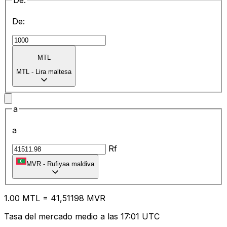
De:
De:
MTL
MTL
-
Lira maltesa
a
a
Rf
MVR
-
Rufiyaa maldiva
1.00
MTL
=
41
,51198
MVR
Tasa del mercado medio a las 17:01 UTC