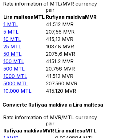
Rate information of MTL/MVR currency
pair
Lira maltesa
MTL
Rufiyaa maldiva
MVR
1
MTL
41,512
MVR
5
MTL
207,56
MVR
10
MTL
415,12
MVR
25
MTL
1037,8
MVR
50
MTL
2075,6
MVR
100
MTL
4151,2
MVR
500
MTL
20.756
MVR
1000
MTL
41.512
MVR
5000
MTL
207.560
MVR
10.000
MTL
415.120
MVR
Convierte Rufiyaa maldiva a Lira maltesa
Rate information of MVR/MTL currency
pair
Rufiyaa maldiva
MVR
Lira maltesa
MTL
1
MVR
0,0240894
MTL