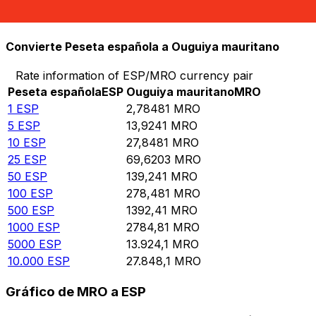
10.000
MRO
3590,91
ESP
Convierte Peseta española a Ouguiya mauritano
Rate information of ESP/MRO currency pair
Peseta española
ESP
Ouguiya mauritano
MRO
1
ESP
2,78481
MRO
5
ESP
13,9241
MRO
10
ESP
27,8481
MRO
25
ESP
69,6203
MRO
50
ESP
139,241
MRO
100
ESP
278,481
MRO
500
ESP
1392,41
MRO
1000
ESP
2784,81
MRO
5000
ESP
13.924,1
MRO
10.000
ESP
27.848,1
MRO
Gráfico de MRO a ESP