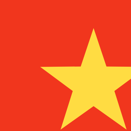
a
a
ESP
ESP
-
Peseta española
1.00
MRO
=
0,
359090
ESP
Tasa del mercado medio a las 1:38 UTC
Habla con un experto en divisas hoy.
Podemos superar las
Programar una llamada
Usamos la tasa del mercado medio para nuestro converso
¿Sabías que puedes enviar dinero al extranjero con Xe?