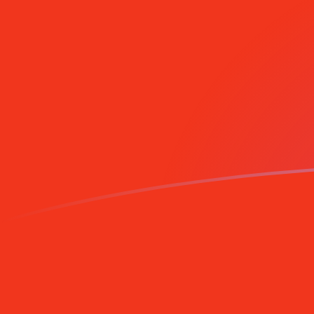
Regístrate hoy mismo
tipos de cambio de MRO a ESP hoy
Convierte Ouguiya mauritano a Peseta española
Rate information of MRO/ESP currency pair
Ouguiya mauritano
MRO
Peseta española
ESP
1
MRO
0,359091
ESP
5
MRO
1,79545
ESP
10
MRO
3,59091
ESP
25
MRO
8,97727
ESP
50
MRO
17,9545
ESP
100
MRO
35,9091
ESP
500
MRO
179,545
ESP
1000
MRO
359,091
ESP
5000
MRO
1795,45
ESP