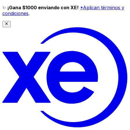
✨
¡Gana $1000 enviando con XE!
*Aplican términos y
condiciones
.