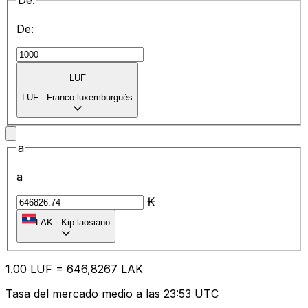
De:
De:
LUF
LUF
-
Franco luxemburgués
a
a
₭
LAK
-
Kip laosiano
1.00
LUF
=
64
6,8267
LAK
Tasa del mercado medio a las 23:53 UTC