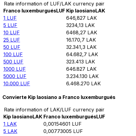
Rate information of LUF/LAK currency pair
Franco luxemburgués
LUF
Kip laosiano
LAK
1
LUF
646,827
LAK
5
LUF
3234,13
LAK
10
LUF
6468,27
LAK
25
LUF
16.170,7
LAK
50
LUF
32.341,3
LAK
100
LUF
64.682,7
LAK
500
LUF
323.413
LAK
1000
LUF
646.827
LAK
5000
LUF
3.234.130
LAK
10.000
LUF
6.468.270
LAK
Convierte Kip laosiano a Franco luxemburgués
Rate information of LAK/LUF currency pair
Kip laosiano
LAK
Franco luxemburgués
LUF
1
LAK
0,00154601
LUF
5
LAK
0,00773005
LUF