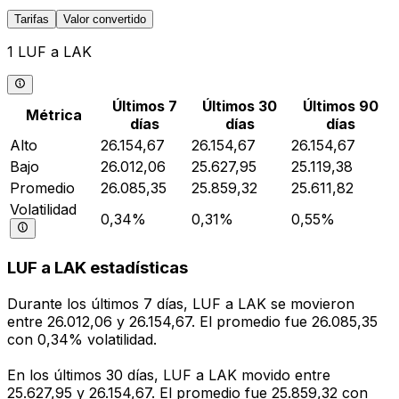
Tarifas
Valor convertido
1 LUF a LAK
Últimos 7
Últimos 30
Últimos 90
Métrica
días
días
días
Alto
26.154,67
26.154,67
26.154,67
Bajo
26.012,06
25.627,95
25.119,38
Promedio
26.085,35
25.859,32
25.611,82
Volatilidad
0,34%
0,31%
0,55%
LUF a LAK estadísticas
Durante los últimos 7 días, LUF a LAK se movieron
entre 26.012,06 y 26.154,67. El promedio fue 26.085,35
con 0,34% volatilidad.
En los últimos 30 días, LUF a LAK movido entre
25.627,95 y 26.154,67. El promedio fue 25.859,32 con