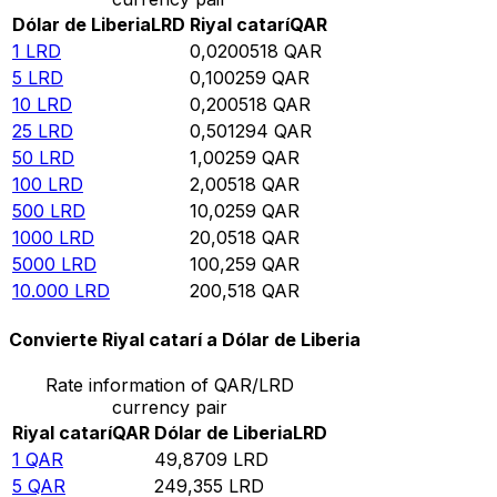
Dólar de Liberia
LRD
Riyal catarí
QAR
1
LRD
0,0200518
QAR
5
LRD
0,100259
QAR
10
LRD
0,200518
QAR
25
LRD
0,501294
QAR
50
LRD
1,00259
QAR
100
LRD
2,00518
QAR
500
LRD
10,0259
QAR
1000
LRD
20,0518
QAR
5000
LRD
100,259
QAR
10.000
LRD
200,518
QAR
Convierte Riyal catarí a Dólar de Liberia
Rate information of QAR/LRD
currency pair
Riyal catarí
QAR
Dólar de Liberia
LRD
1
QAR
49,8709
LRD
5
QAR
249,355
LRD