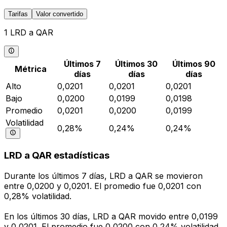
Tarifas
Valor convertido
1 LRD a QAR
Últimos 7
Últimos 30
Últimos 90
Métrica
días
días
días
Alto
0,0201
0,0201
0,0201
Bajo
0,0200
0,0199
0,0198
Promedio
0,0201
0,0200
0,0199
Volatilidad
0,28%
0,24%
0,24%
LRD a QAR estadísticas
Durante los últimos 7 días, LRD a QAR se movieron
entre 0,0200 y 0,0201. El promedio fue 0,0201 con
0,28% volatilidad.
En los últimos 30 días, LRD a QAR movido entre 0,0199
y 0,0201. El promedio fue 0,0200 con 0,24% volatilidad.