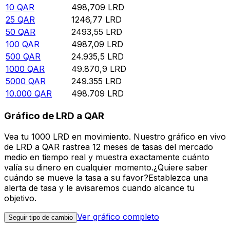
10
QAR
498,709
LRD
25
QAR
1246,77
LRD
50
QAR
2493,55
LRD
100
QAR
4987,09
LRD
500
QAR
24.935,5
LRD
1000
QAR
49.870,9
LRD
5000
QAR
249.355
LRD
10.000
QAR
498.709
LRD
Gráfico de LRD a QAR
Vea tu 1000 LRD en movimiento. Nuestro gráfico en vivo
de LRD a QAR rastrea 12 meses de tasas del mercado
medio en tiempo real y muestra exactamente cuánto
valía su dinero en cualquier momento.¿Quiere saber
cuándo se mueve la tasa a su favor?Establezca una
alerta de tasa y le avisaremos cuando alcance tu
objetivo.
Ver gráfico completo
Seguir tipo de cambio