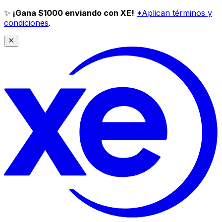
✨
¡Gana $1000 enviando con XE!
*Aplican términos y
condiciones
.