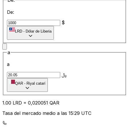
De:
De:
$
LRD
-
Dólar de Liberia
a
a
﷼
QAR
-
Riyal catarí
1.00
LRD
=
0,
020051
QAR
Tasa del mercado medio a las 15:29 UTC