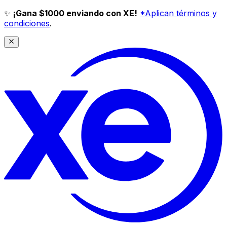
✨
¡Gana $1000 enviando con XE!
*Aplican términos y
condiciones
.