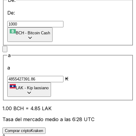
De:
De:
BCH
-
Bitcoin Cash
a
a
₭
LAK
-
Kip laosiano
1.00
BCH
=
4.85
LAK
Tasa del mercado medio a las 6:28 UTC
Comprar criptoKraken