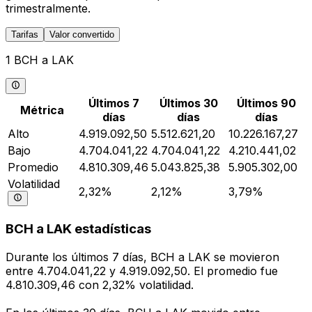
trimestralmente.
Tarifas
Valor convertido
1 BCH a LAK
Últimos 7
Últimos 30
Últimos 90
Métrica
días
días
días
Alto
4.919.092,50
5.512.621,20
10.226.167,27
Bajo
4.704.041,22
4.704.041,22
4.210.441,02
Promedio
4.810.309,46
5.043.825,38
5.905.302,00
Volatilidad
2,32%
2,12%
3,79%
BCH a LAK estadísticas
Durante los últimos 7 días, BCH a LAK se movieron
entre 4.704.041,22 y 4.919.092,50. El promedio fue
4.810.309,46 con 2,32% volatilidad.