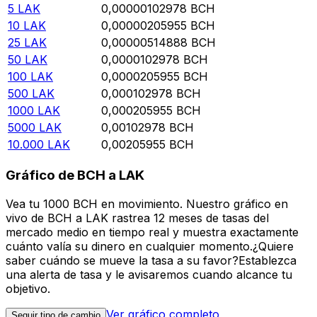
5
LAK
0,00000102978
BCH
10
LAK
0,00000205955
BCH
25
LAK
0,00000514888
BCH
50
LAK
0,0000102978
BCH
100
LAK
0,0000205955
BCH
500
LAK
0,000102978
BCH
1000
LAK
0,000205955
BCH
5000
LAK
0,00102978
BCH
10.000
LAK
0,00205955
BCH
Gráfico de BCH a LAK
Vea tu 1000 BCH en movimiento. Nuestro gráfico en
vivo de BCH a LAK rastrea 12 meses de tasas del
mercado medio en tiempo real y muestra exactamente
cuánto valía su dinero en cualquier momento.¿Quiere
saber cuándo se mueve la tasa a su favor?Establezca
una alerta de tasa y le avisaremos cuando alcance tu
objetivo.
Ver gráfico completo
Seguir tipo de cambio