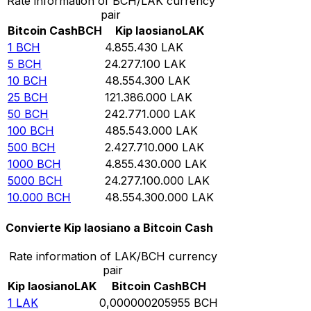
Rate information of BCH/LAK currency
pair
Bitcoin Cash
BCH
Kip laosiano
LAK
1
BCH
4.855.430
LAK
5
BCH
24.277.100
LAK
10
BCH
48.554.300
LAK
25
BCH
121.386.000
LAK
50
BCH
242.771.000
LAK
100
BCH
485.543.000
LAK
500
BCH
2.427.710.000
LAK
1000
BCH
4.855.430.000
LAK
5000
BCH
24.277.100.000
LAK
10.000
BCH
48.554.300.000
LAK
Convierte Kip laosiano a Bitcoin Cash
Rate information of LAK/BCH currency
pair
Kip laosiano
LAK
Bitcoin Cash
BCH
1
LAK
0,000000205955
BCH