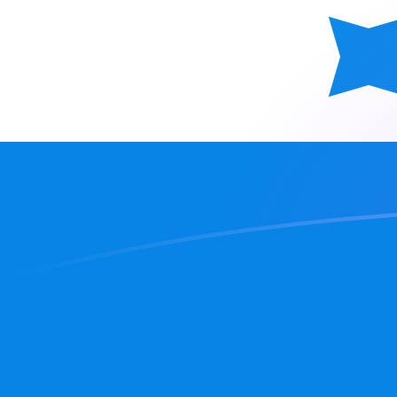
tipos de cambio de ATS a HNL hoy
Convierte Schilling austriaco a Lempira hondureño
Rate information of ATS/HNL currency pair
Schilling austriaco
ATS
Lempira hondureño
HNL
1
ATS
2,24755
HNL
5
ATS
11,2378
HNL
10
ATS
22,4755
HNL
25
ATS
56,1888
HNL
50
ATS
112,378
HNL
100
ATS
224,755
HNL
500
ATS
1123,78
HNL
1000
ATS
2247,55
HNL
5000
ATS
11.237,8
HNL
10.000
ATS
22.475,5
HNL