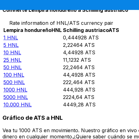
Convierte Lempira hondureño a Schilling austriaco
Rate information of HNL/ATS currency pair
Lempira hondureño
HNL
Schilling austriaco
ATS
1
HNL
0,444928
ATS
5
HNL
2,22464
ATS
10
HNL
4,44928
ATS
25
HNL
11,1232
ATS
50
HNL
22,2464
ATS
100
HNL
44,4928
ATS
500
HNL
222,464
ATS
1000
HNL
444,928
ATS
5000
HNL
2224,64
ATS
10.000
HNL
4449,28
ATS
Gráfico de ATS a HNL
Vea tu 1000 ATS en movimiento. Nuestro gráfico en vivo
dinero en cualquier momento.¿Quiere saber cuándo se mue